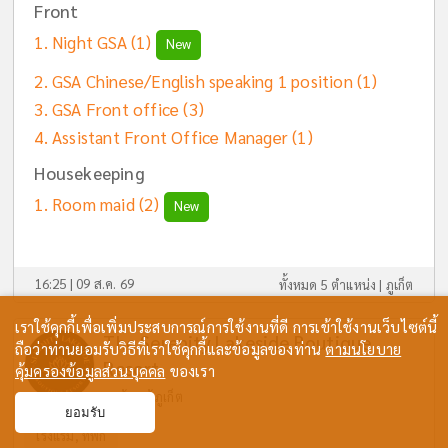
Front
Night GSA
(1)
New
GSA Chinese/English speaking 1 position
(1)
GSA Front office
(3)
Assistant Front Office Manager
(1)
Housekeeping
Room maid
(2)
New
16:25 | 09 ส.ค. 69
ทั้งหมด 5 ตำแหน่ง |
ภูเก็ต
เราใช้คุกกี้เพื่อเพิ่มประสบการณ์การใช้งานที่ดี การเข้าใช้งานเว็บไซต์นี้
The Serenity Lakeside Boutique
ถือว่าท่านยอมรับวิธีที่เราใช้คุกกี้และข้อมูลของท่าน
ตามนโยบาย
Resort
คุ้มครองข้อมูลส่วนบุคคล
ของเรา
กะทู้ กะทู้ ภูเก็ต
ยอมรับ
โรงแรม, ที่พัก