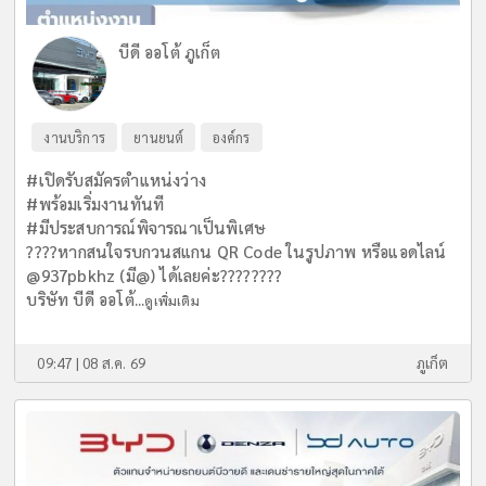
บีดี ออโต้ ภูเก็ต
งานบริการ
ยานยนต์
องค์กร
#เปิดรับสมัครตำแหน่งว่าง
#พร้อมเริ่มงานทันที
#มีประสบการณ์พิจารณาเป็นพิเศษ
????หากสนใจรบกวนสแกน QR Code ในรูปภาพ หรือแอดไลน์
@937pbkhz (มี@) ได้เลยค่ะ????????
บริษัท บีดี ออโต้...
ดูเพิ่มเติม
09:47 | 08 ส.ค. 69
ภูเก็ต