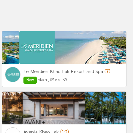
(7)
Le Meridien Khao Lak Resort and Spa
New
พังงา , 05 ส.ค. 69
(10)
Avani+ Khao Lak