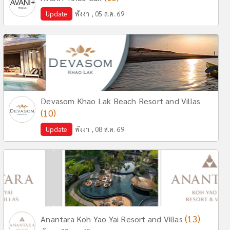
Update
พังงา , 05 ส.ค. 69
Devasom Khao Lak Beach Resort and Villas
(10)
Update
พังงา , 08 ส.ค. 69
(13)
Anantara Koh Yao Yai Resort and Villas