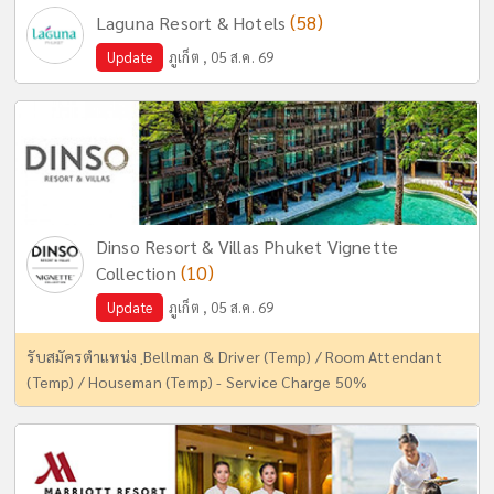
(58)
Laguna Resort & Hotels
Update
ภูเก็ต , 05 ส.ค. 69
Dinso Resort & Villas Phuket Vignette
(10)
Collection
Update
ภูเก็ต , 05 ส.ค. 69
รับสมัครตำแหน่ง ฺBellman & Driver (Temp) / Room Attendant
(Temp) / Houseman (Temp) - Service Charge 50%