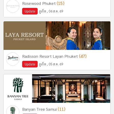
(15)
Rosewood Phuket
Update
ภูเก็ต , 06 ส.ค. 69
(47)
Radisson Resort Layan Phuket
Update
ภูเก็ต , 05 ส.ค. 69
(11)
Banyan Tree Samui