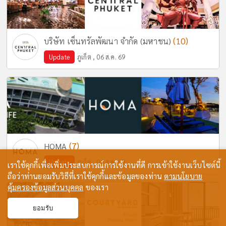
(10)
บริษัท เซ็นทรัลพัฒนา จำกัด (มหาชน)
Update
ภูเก็ต , 06 ส.ค. 69
(7)
HOMA
Update
ภูเก็ต , 06 ส.ค. 69
เราใช้คุกกี้เพื่อเพิ่มประสบการณ์การใช้งานที่ดี การเข้าใช้งานเว็บไซต์นี้
ถือว่าท่านยอมรับวิธีที่เราใช้คุกกี้และข้อมูลของท่าน
ตามนโยบาย
คุ้มครองข้อมูลส่วนบุคคล
ของเรา
ยอมรับ