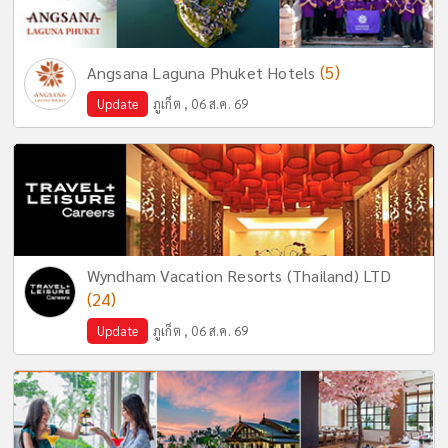
(5)
Angsana Laguna Phuket Hotels
Update
ภูเก็ต , 06 ส.ค. 69
Wyndham Vacation Resorts (Thailand) LTD
(24)
Update
ภูเก็ต , 06 ส.ค. 69