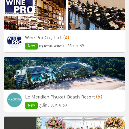
(4)
Wine Pro Co., Ltd.
New
กรุงเทพมหานคร , 05 ส.ค. 69
(5)
Le Meridien Phuket Beach Resort
New
ภูเก็ต , 05 ส.ค. 69