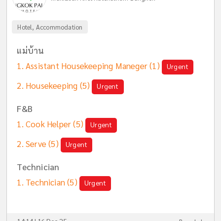
Hotel, Accommodation
แม่บ้าน
Assistant Housekeeping Maneger
(1)
Urgent
Housekeeping
(5)
Urgent
F&B
Cook Helper
(5)
Urgent
Serve
(5)
Urgent
Technician
Technician
(5)
Urgent
14:14 | 16 Dec 25