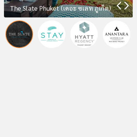
Phuket Marriott Resort and Spa
Anantara Vacation Club Mai Khao
Merlin Beach
บริษัท โบทานิก้า ลักซูรี่ ภูเก็ต จำกัด
The Slate Phuket (เดอะ ซเลท ภูเก็ต)
STAY Wellbeing & Lifestyle Resort
Hyatt Regency Phuket Resort
Phuket
Elite Suites Villas Mai Khao
Laguna Resort & Hotels
RIU Palace Phuket