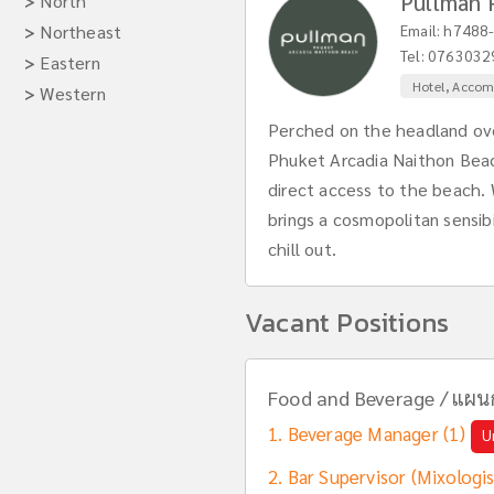
Pullman 
>
North
>
Northeast
Email:
h7488-
Tel:
0763032
>
Eastern
Hotel, Acco
>
Western
Perched on the headland ove
Phuket Arcadia Naithon Beach
direct access to the beach.
brings a cosmopolitan sensibi
chill out.
Vacant Positions
Food and Beverage / แผนก
Beverage Manager (1)
U
Bar Supervisor (Mixologis