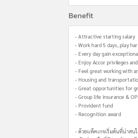
Benefit
- Attractive starting salary
- Work hard 5 days, play ha
- Every day gain exceptiona
- Enjoy Accor privileges an
- Feel great working with a
- Housing and transportati
- Great opportunities for 
- Group life insurance & O
- Provident fund
- Recognition award
- ด้วยแพ็คเกจเริ่มต้นที่น่าสน