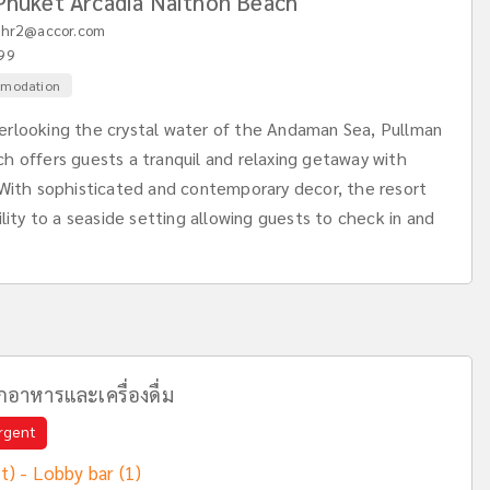
Phuket Arcadia Naithon Beach
hr2@accor.com
99
mmodation
rlooking the crystal water of the Andaman Sea, Pullman
 offers guests a tranquil and relaxing getaway with
 With sophisticated and contemporary decor, the resort
lity to a seaside setting allowing guests to check in and
อาหารและเครื่องดื่ม
rgent
t) - Lobby bar (1)