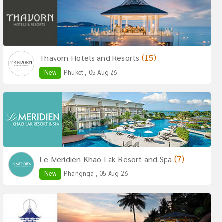
(15)
Thavorn Hotels and Resorts
New
Phuket , 05 Aug 26
(7)
Le Meridien Khao Lak Resort and Spa
New
Phangnga , 05 Aug 26