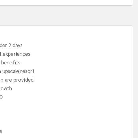
rder 2 days
l experiences
d benefits
n upscale resort
on are provided
growth
PD
ใจ