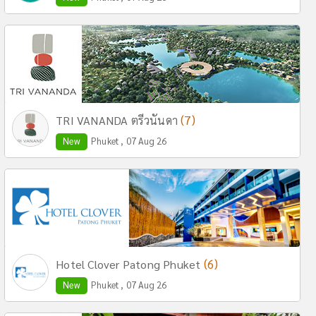
(7)
TRI VANANDA ตรีวนันดา
New
Phuket , 07 Aug 26
(6)
Hotel Clover Patong Phuket
New
Phuket , 07 Aug 26