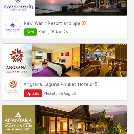
(8)
Rawi Warin Resort and Spa
New
Krabi , 03 Aug 26
(5)
Angsana Laguna Phuket Hotels
Update
Phuket , 06 Aug 26