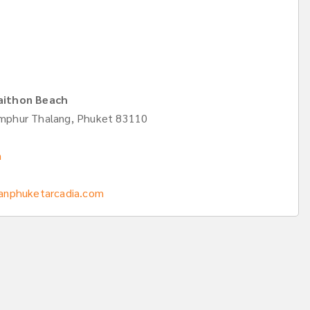
aithon Beach
mphur Thalang, Phuket 83110
m
anphuketarcadia.com