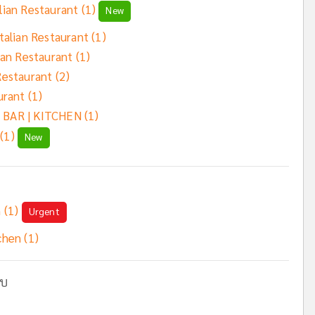
lian Restaurant (1)
New
talian Restaurant (1)
ian Restaurant (1)
Restaurant (2)
urant (1)
 BAR | KITCHEN (1)
 (1)
New
n (1)
Urgent
chen (1)
ับ