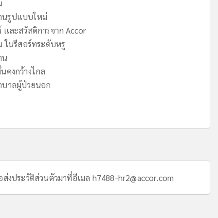
น
านรูปแบบใหม่
น์ และสวัสดิการจาก Accor
 ในรีสอร์ทระดับหรู
งาน
ั่นคงกว้างไกล
าบาลผู้ป่วยนอก
ส่งประวัติส่วนตัวมาที่อีเมล
h7488-hr2@accor.com