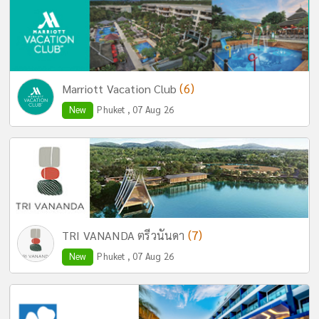
(6)
Marriott Vacation Club
New
Phuket , 07 Aug 26
(7)
TRI VANANDA ตรีวนันดา
New
Phuket , 07 Aug 26