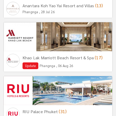
(13)
Anantara Koh Yao Yai Resort and Villas
Phangnga , 28 Jul 26
(17)
Khao Lak Marriott Beach Resort & Spa
Update
Phangnga , 06 Aug 26
(31)
RIU Palace Phuket