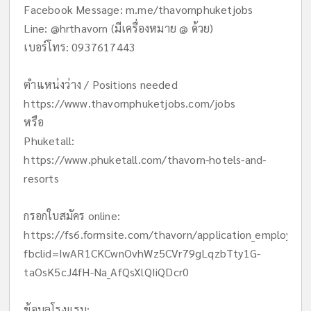
Facebook Message: m.me/thavornphuketjobs
Line: @hrthavorn (มีเครื่องหมาย @ ด้วย)
เบอร์โทร: 0937617443
ตำแหน่งว่าง / Positions needed
https://www.thavornphuketjobs.com/jobs
หรือ
Phuketall:
https://www.phuketall.com/thavorn-hotels-and-
resorts
กรอกใบสมัคร online:
https://fs6.formsite.com/thavorn/application_employme
fbclid=IwAR1CKCwnOvhWz5CVr79gLqzbTty1G-
taOsK5cJ4fH-Na_AfQsXlQIiQDcr0
ข้อมูลโรงแรม: