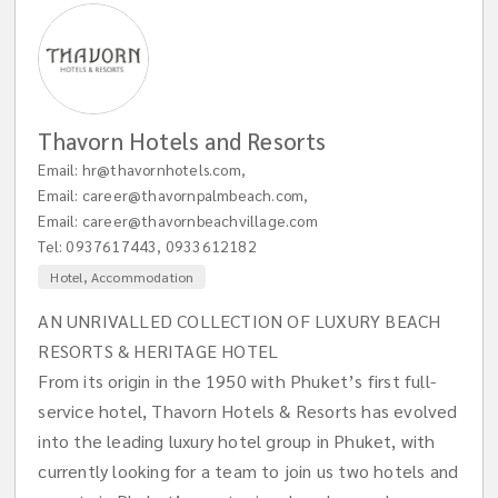
Thavorn Hotels and Resorts
Email:
hr@thavornhotels.com
,
Email:
career@thavornpalmbeach.com
,
Email:
career@thavornbeachvillage.com
Tel:
0937617443
,
0933612182
Hotel, Accommodation
AN UNRIVALLED COLLECTION OF LUXURY BEACH
RESORTS & HERITAGE HOTEL
From its origin in the 1950 with Phuket’s first full-
service hotel, Thavorn Hotels & Resorts has evolved
into the leading luxury hotel group in Phuket, with
currently looking for a team to join us two hotels and