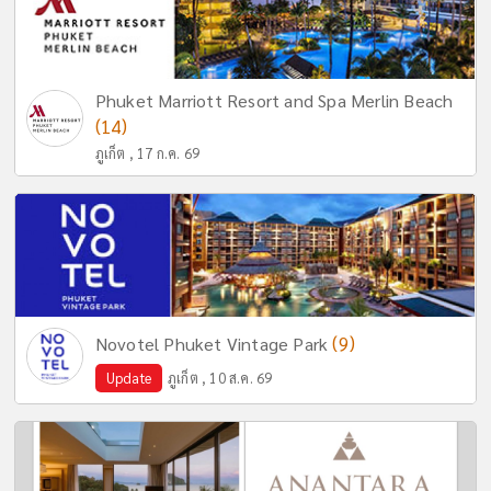
Phuket Marriott Resort and Spa Merlin Beach
(14)
ภูเก็ต , 17 ก.ค. 69
(9)
Novotel Phuket Vintage Park
Update
ภูเก็ต , 10 ส.ค. 69