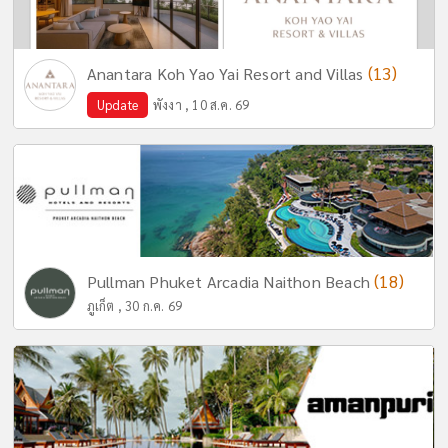
(13)
Anantara Koh Yao Yai Resort and Villas
Update
พังงา , 10 ส.ค. 69
(18)
Pullman Phuket Arcadia Naithon Beach
ภูเก็ต , 30 ก.ค. 69