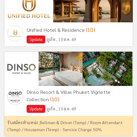
(10)
Unified Hotel & Residence
Update
ภูเก็ต , 10 ส.ค. 69
Dinso Resort & Villas Phuket Vignette
(10)
Collection
Update
ภูเก็ต , 10 ส.ค. 69
รับสมัครตำแหน่ง ฺBellman & Driver (Temp) / Room Attendant
(Temp) / Houseman (Temp) - Service Charge 50%