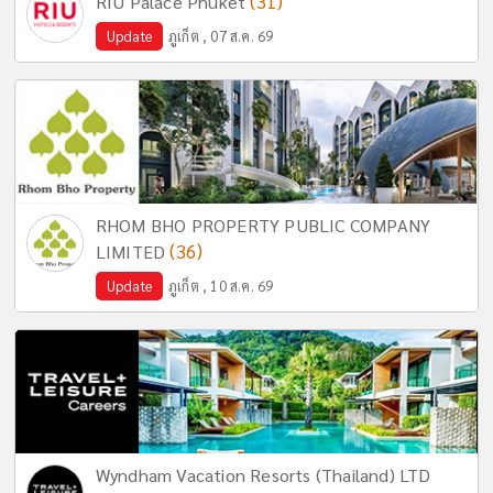
(31)
RIU Palace Phuket
Update
ภูเก็ต , 07 ส.ค. 69
RHOM BHO PROPERTY PUBLIC COMPANY
(36)
LIMITED
Update
ภูเก็ต , 10 ส.ค. 69
Wyndham Vacation Resorts (Thailand) LTD