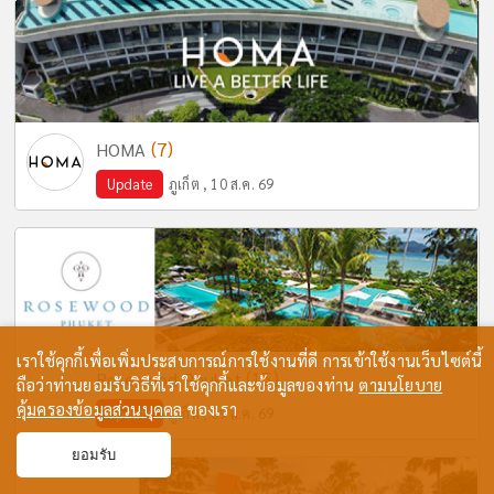
(7)
HOMA
Update
ภูเก็ต , 10 ส.ค. 69
เราใช้คุกกี้เพื่อเพิ่มประสบการณ์การใช้งานที่ดี การเข้าใช้งานเว็บไซต์นี้
(15)
Rosewood Phuket
ถือว่าท่านยอมรับวิธีที่เราใช้คุกกี้และข้อมูลของท่าน
ตามนโยบาย
คุ้มครองข้อมูลส่วนบุคคล
ของเรา
Update
ภูเก็ต , 09 ส.ค. 69
ยอมรับ