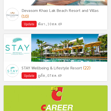
Devasom Khao Lak Beach Resort and Villas
(10)
Update
พังงา , 10 ส.ค. 69
(22)
STAY Wellbeing & Lifestyle Resort
Update
ภูเก็ต , 07 ส.ค. 69