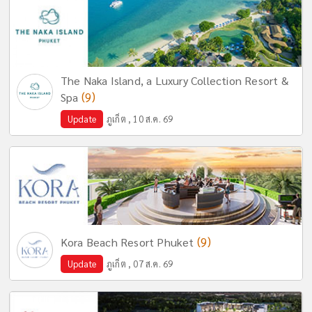
The Naka Island, a Luxury Collection Resort &
(9)
Spa
Update
ภูเก็ต , 10 ส.ค. 69
(9)
Kora Beach Resort Phuket
Update
ภูเก็ต , 07 ส.ค. 69