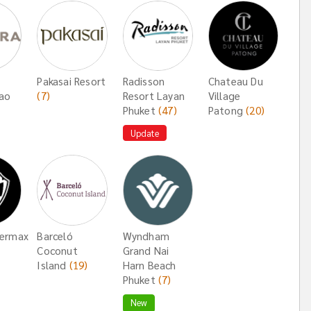
Pakasai Resort
Radisson
Chateau Du
ao
(7)
Resort Layan
Village
Phuket
(47)
Patong
(20)
Update
termax
Barceló
Wyndham
Coconut
Grand Nai
Island
(19)
Harn Beach
Phuket
(7)
New