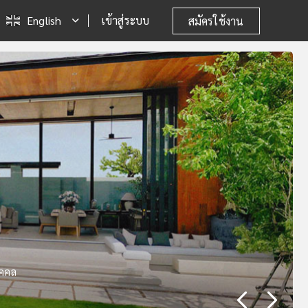
English
เข้าสู่ระบบ
สมัครใช้งาน
 ต.สาคู อ.ถลาง จ.ภูเก็ต 83110
ุคคล
wai, Muang, Phuket 83130