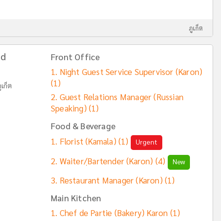
ภูเก็ต
nd
Front Office
Night Guest Service Supervisor (Karon)
(1)
ูเก็ต
Guest Relations Manager (Russian
Speaking)
(1)
Food & Beverage
Florist (Kamala)
(1)
Urgent
Waiter/ฺBartender (Karon)
(4)
New
Restaurant Manager (Karon)
(1)
Main Kitchen
Chef de Partie (Bakery) Karon
(1)