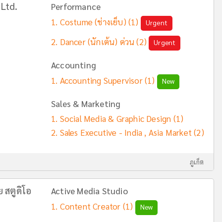
 Ltd.
Performance
Costume (ช่างเย็บ)
(1)
Urgent
Dancer (นักเต้น) ด่วน
(2)
Urgent
Accounting
Accounting Supervisor
(1)
New
Sales & Marketing
Social Media & Graphic Design
(1)
Sales Executive - India , Asia Market
(2)
ภูเก็ต
ย สตูดิโอ
Active Media Studio
Content Creator
(1)
New