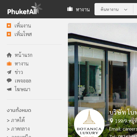
หางาน
ค้นหางาน
เพิ่มงาน
เพิ่มโพส
หน้าแรก
หางาน
ข่าว
เพจออล
โฆษณา
งานทั้งหมด
The Slate
บริษัท โบทา
RIU Palac
Anantara 
Six Sense
Phuket Ma
Laguna Re
Elite Suit
STAY Well
Hyatt Re
>
ภาคใต้
116 Nai Ya
199/9 หมู่ท
77/7 หมู่ 
239-239/1 
56 Moo 5,
99 Muen-No
390/1 Moo1
92/93 หมู่ท
STAY Wellb
16/12 Moo
>
ภาคกลาง
Email:
Email:
Email:
Email:
Email:
Email:
Email:
Email:
Email:
Email:
hr@th
career
hr.phu
recrui
jobs-y
hrmerl
hr@eli
hroffi
recrui
Tel: 0763275
Tel: 0826248
Tel: 0980151
Tel: 0763372
Tel: 0764185
Tel: 0763353
Tel: 0763623
Tel: 0809935
Tel: 0763632
Tel: 0762312