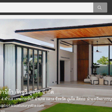
 Phuket (เดอะ ซเลท ภูเก็ต)
นิก้า ลักซูรี่ ภูเก็ต จำกัด
e Phuket
Vacation Club Mai Khao Phuket
s Yao Noi
rriott Resort and Spa Merlin Beach
sort & Hotels
es Villas Mai Khao
being & Lifestyle Resort
gency Phuket Resort
ng Beach, Moo 1, Sakhu, Thalang, Phuket 83110 116 หมู่ 1 หาดในยาง
ี่ 4 ตำบล เทพกระษัตรี อำเภอ ถลาง จังหวัด ภูเก็ต ติดต่อ: ฝ่ายทรัพยากรบ
5 หาดไม้ขาว
Moo 3, Maikhao, Thalang, Phuket 83110
Tambol Koh Yao Noi, Amphur Koh Yao, Phang-Nga 82160
gen Road, Tri-Trang Beach, Patong, Kathu, Phuket 83150
 Srisoonthorn Road, Cheangtalay, Thalang Phuket 83110
ี่ 1 ตำบลไม้ขาว อำเภอถลาง จังหวัดภูเก็ต 83110
eing & Lifestyle Resort 56/80 Moo 4, Soi Suksan 2, Wiset Rd., Ra
 6, Tambon Kamala, Amphur Kathu, Phuket, 83150
eslatephuket.com
s@botanicaluxuryvilla.com
ket@riu.com
tment.avc@anantaraclub.com
aonoi@sixsenses.com
inbeach@marriott.com
tesuitesvillas.com
cer@stayphuketresort.com
tment.phuhr@hyatt.com
92
111
992
00
00
00
00
623
50
34