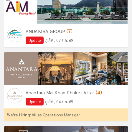
(7)
ANDAKIRA GROUP
Update
ภูเก็ต , 07 ส.ค. 69
(4)
Anantara Mai Khao Phuket Villas
Update
ภูเก็ต , 04 ส.ค. 69
We’re Hiring: Villas Operations Manager