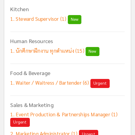
Kitchen
Steward Supervisor (1)
New
Human Resources
นักศึกษาฝึกงาน ทุกตำแหน่ง (15)
New
Food & Beverage
Waiter / Waitress / Bartender (6)
Urgent
Sales & Marketing
Event Production & Partnerships Manager (1)
Urgent
Marketing Administrator (1)
Urgent