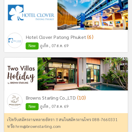
(6)
Hotel Clover Patong Phuket
New
ภูเก็ต , 07 ส.ค. 69
(10)
Browns Starling Co.,LTD
New
ภูเก็ต , 07 ส.ค. 69
เปิดรับสมัครงานหลายอัตรา !! สนใจสมัครงานโทร 088-7660331
หรือ
hrm@brownstarling.com