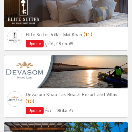
(11)
Elite Suites Villas Mai Khao
Update
ภูเก็ต , 08 ส.ค. 69
Devasom Khao Lak Beach Resort and Villas
(10)
Update
พังงา , 08 ส.ค. 69