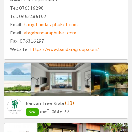
Tel:
076316298
Tel:
0653485102
Email:
hrm@bandaraphuket.com
Email:
ahr@bandaraphuket.com
Fax: 076316297
Website:
https://www.bandaragroup.com/
(13)
Banyan Tree Krabi
New
กระบี่ , 06 ส.ค. 69