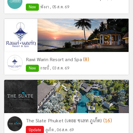
New
พังงา , 05 ส.ค. 69
(8)
Rawi Warin Resort and Spa
New
กระบี่ , 03 ส.ค. 69
(16)
The Slate Phuket (เดอะ ซเลท ภูเก็ต)
Update
ภูเก็ต , 06 ส.ค. 69