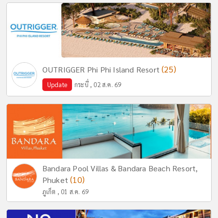
(25)
OUTRIGGER Phi Phi Island Resort
Update
กระบี่ , 02 ส.ค. 69
Bandara Pool Villas & Bandara Beach Resort,
(10)
Phuket
ภูเก็ต , 01 ส.ค. 69