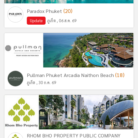
(20)
Paradox Phuket
Update
ภูเก็ต , 06 ส.ค. 69
(18)
Pullman Phuket Arcadia Naithon Beach
ภูเก็ต , 30 ก.ค. 69
RHOM BHO PROPERTY PUBLIC COMPANY