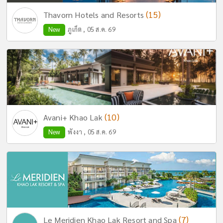
(15)
Thavorn Hotels and Resorts
New
ภูเก็ต , 05 ส.ค. 69
(10)
Avani+ Khao Lak
New
พังงา , 05 ส.ค. 69
(7)
Le Meridien Khao Lak Resort and Spa