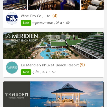
(4)
Wine Pro Co., Ltd.
New
กรุงเทพมหานคร , 05 ส.ค. 69
(5)
Le Meridien Phuket Beach Resort
New
ภูเก็ต , 05 ส.ค. 69