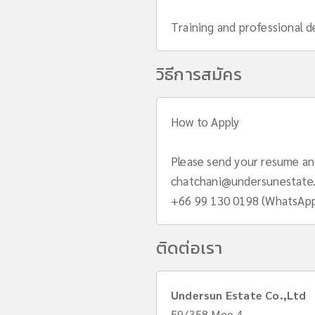
Training and professional 
วิธีการสมัคร
How to Apply
Please send your resume and
chatchani@undersunestate
+66 99 130 0198 (WhatsAp
ติดต่อเรา
Undersun Estate Co.,Ltd
59/358 Moo.4,