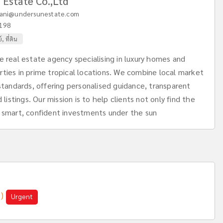
 Estate Co.,Ltd
ani@undersunestate.com
198
, ที่ดิน
e real estate agency specialising in luxury homes and
ties in prime tropical locations. We combine local market
 standards, offering personalised guidance, transparent
 listings. Our mission is to help clients not only find the
e smart, confident investments under the sun
1)
Urgent