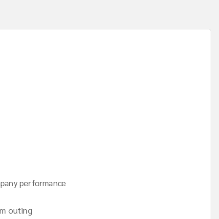
mpany performance
am outing