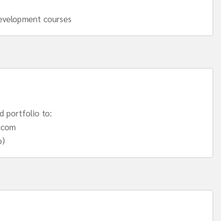
development courses
 portfolio to:
.com
p)