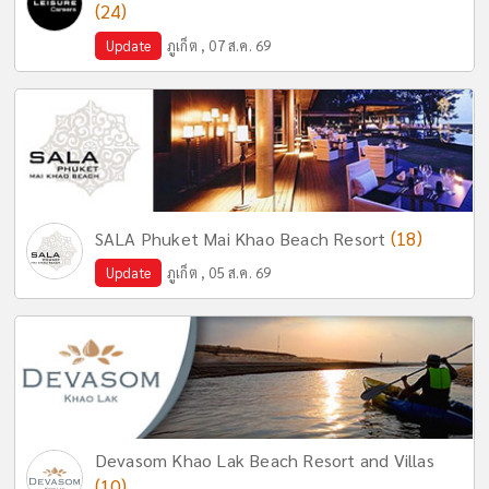
(24)
Update
ภูเก็ต , 07 ส.ค. 69
(18)
SALA Phuket Mai Khao Beach Resort
Update
ภูเก็ต , 05 ส.ค. 69
Devasom Khao Lak Beach Resort and Villas
(10)