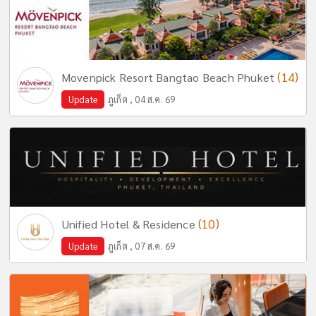
(14)
Movenpick Resort Bangtao Beach Phuket
Update
ภูเก็ต , 04 ส.ค. 69
(10)
Unified Hotel & Residence
Update
ภูเก็ต , 07 ส.ค. 69