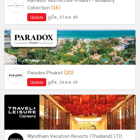
(16)
Collection
Update
ภูเก็ต , 07 ส.ค. 69
(20)
Paradox Phuket
Update
ภูเก็ต , 06 ส.ค. 69
Wyndham Vacation Resorts (Thailand) LTD