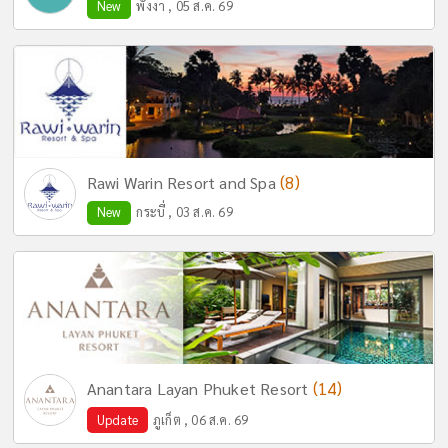
New
พังงา , 05 ส.ค. 69
(8)
Rawi Warin Resort and Spa
New
กระบี่ , 03 ส.ค. 69
(14)
Anantara Layan Phuket Resort
Update
ภูเก็ต , 06 ส.ค. 69