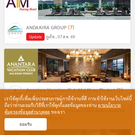
(7)
ANDAKIRA GROUP
Update
ภูเก็ต , 07 ส.ค. 69
(9)
Anantara Vacation Club Mai Khao Phuket
ภูเก็ต , 30 ก.ค. 69
เราใช้คุกกี้เพื่อเพิ่มประสบการณ์การใช้งานที่ดี การเข้าใช้งานเว็บไซต์นี้
ถือว่าท่านยอมรับวิธีที่เราใช้คุกกี้และข้อมูลของท่าน
ตามนโยบาย
Anantara Vacation Club Maikhao Phuket เปิดรับพนักงานใหม่ ไฟ
คุ้มครองข้อมูลส่วนบุคคล
ของเรา
แรง พร้อมเริ่มงานกับทางโรงแรม
ยอมรับ