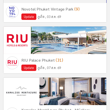
(9)
Novotel Phuket Vintage Park
Update
ภูเก็ต , 03 ส.ค. 69
(31)
RIU Palace Phuket
Update
ภูเก็ต , 07 ส.ค. 69
Kamaliss MontAzure Phuket - MGallery