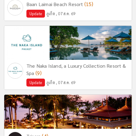
(15)
Baan Laimai Beach Resort
Update
ภูเก็ต , 07 ส.ค. 69
The Naka Island, a Luxury Collection Resort &
(9)
Spa
Update
ภูเก็ต , 07 ส.ค. 69