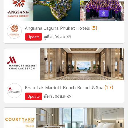
(5)
Angsana Laguna Phuket Hotels
Update
ภูเก็ต , 06 ส.ค. 69
(17)
Khao Lak Marriott Beach Resort & Spa
Update
พังงา , 06 ส.ค. 69