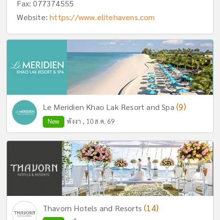
Fax: 077374555
Website:
https://www.elitehavens.com
(9)
Le Meridien Khao Lak Resort and Spa
New
พังงา , 10 ส.ค. 69
(14)
Thavorn Hotels and Resorts