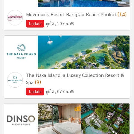
(14)
Movenpick Resort Bangtao Beach Phuket
Update
ภูเก็ต , 10 ส.ค. 69
The Naka Island, a Luxury Collection Resort &
(9)
Spa
Update
ภูเก็ต , 07 ส.ค. 69