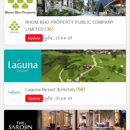
RHOM BHO PROPERTY PUBLIC COMPANY
(36)
LIMITED
Update
ภูเก็ต , 10 ส.ค. 69
(58)
Laguna Resort & Hotels
Update
ภูเก็ต , 05 ส.ค. 69