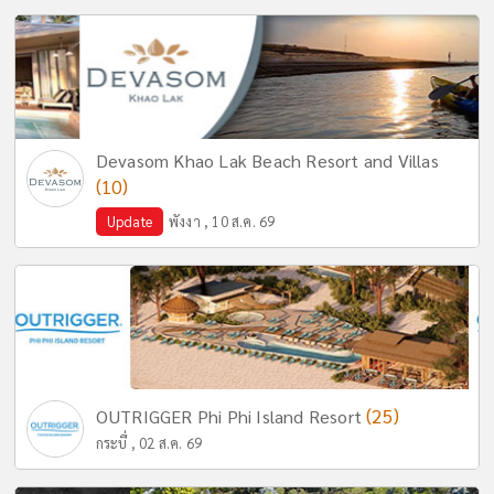
Devasom Khao Lak Beach Resort and Villas
(10)
Update
พังงา , 10 ส.ค. 69
(25)
OUTRIGGER Phi Phi Island Resort
กระบี่ , 02 ส.ค. 69