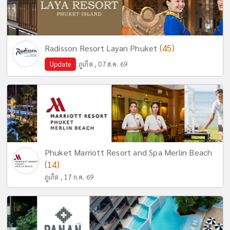
(45)
Radisson Resort Layan Phuket
Update
ภูเก็ต , 07 ส.ค. 69
Phuket Marriott Resort and Spa Merlin Beach
(14)
ภูเก็ต , 17 ก.ค. 69