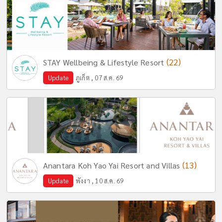
(22)
STAY Wellbeing & Lifestyle Resort
Update
ภูเก็ต , 07 ส.ค. 69
(13)
Anantara Koh Yao Yai Resort and Villas
Update
พังงา , 10 ส.ค. 69