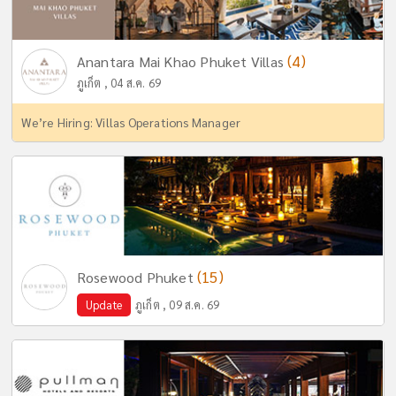
(4)
Anantara Mai Khao Phuket Villas
ภูเก็ต , 04 ส.ค. 69
We’re Hiring: Villas Operations Manager
(15)
Rosewood Phuket
Update
ภูเก็ต , 09 ส.ค. 69