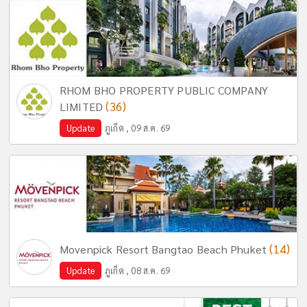
RHOM BHO PROPERTY PUBLIC COMPANY
(36)
LIMITED
Update
ภูเก็ต , 09 ส.ค. 69
(14)
Movenpick Resort Bangtao Beach Phuket
Update
ภูเก็ต , 08 ส.ค. 69