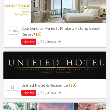
Courtyard by Marriott Phuket, Patong Beach
(16)
Resort
Update
ภูเก็ต , 06 ส.ค. 69
(10)
Unified Hotel & Residence
Update
ภูเก็ต , 07 ส.ค. 69