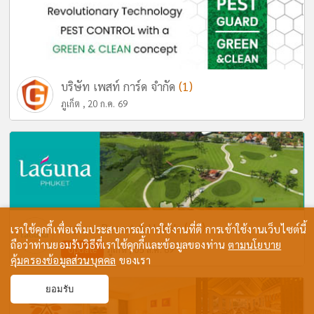
(1)
บริษัท เพสท์ การ์ด จำกัด
ภูเก็ต , 20 ก.ค. 69
(58)
Laguna Resort & Hotels
เราใช้คุกกี้เพื่อเพิ่มประสบการณ์การใช้งานที่ดี การเข้าใช้งานเว็บไซต์นี้
ถือว่าท่านยอมรับวิธีที่เราใช้คุกกี้และข้อมูลของท่าน
ตามนโยบาย
Update
ภูเก็ต , 05 ส.ค. 69
คุ้มครองข้อมูลส่วนบุคคล
ของเรา
ยอมรับ