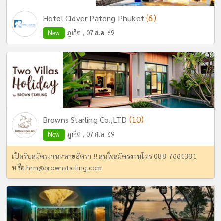
(6)
Hotel Clover Patong Phuket
New
ภูเก็ต , 07 ส.ค. 69
(10)
Browns Starling Co.,LTD
New
ภูเก็ต , 07 ส.ค. 69
เปิดรับสมัครงานหลายอัตรา !! สนใจสมัครงานโทร 088-7660331
หรือ
hrm@brownstarling.com