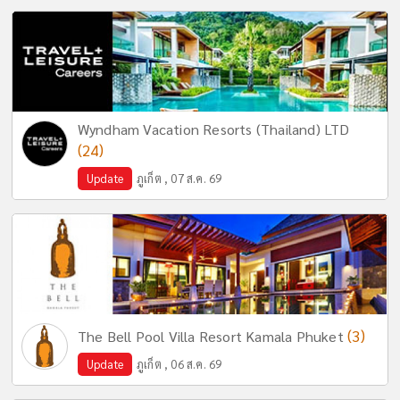
Wyndham Vacation Resorts (Thailand) LTD
(24)
Update
ภูเก็ต , 07 ส.ค. 69
(3)
The Bell Pool Villa Resort Kamala Phuket
Update
ภูเก็ต , 06 ส.ค. 69