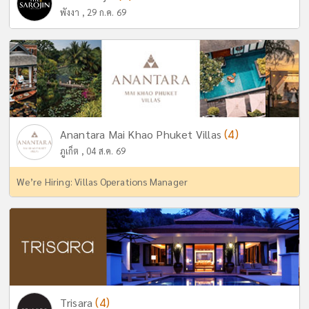
พังงา , 29 ก.ค. 69
(4)
Anantara Mai Khao Phuket Villas
ภูเก็ต , 04 ส.ค. 69
We’re Hiring: Villas Operations Manager
(4)
Trisara