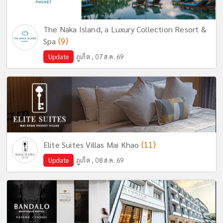
The Naka Island, a Luxury Collection Resort &
(9)
Spa
Update
ภูเก็ต , 07 ส.ค. 69
(11)
Elite Suites Villas Mai Khao
Update
ภูเก็ต , 08 ส.ค. 69