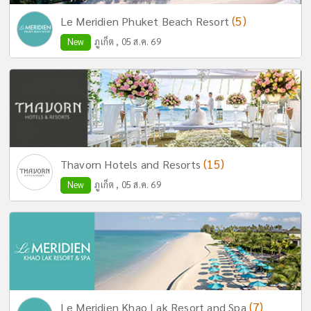
(5)
Le Meridien Phuket Beach Resort
New
ภูเก็ต , 05 ส.ค. 69
(15)
Thavorn Hotels and Resorts
New
ภูเก็ต , 05 ส.ค. 69
(7)
Le Meridien Khao Lak Resort and Spa