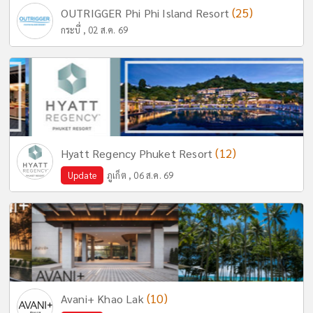
(25)
OUTRIGGER Phi Phi Island Resort
กระบี่ , 02 ส.ค. 69
(12)
Hyatt Regency Phuket Resort
Update
ภูเก็ต , 06 ส.ค. 69
(10)
Avani+ Khao Lak