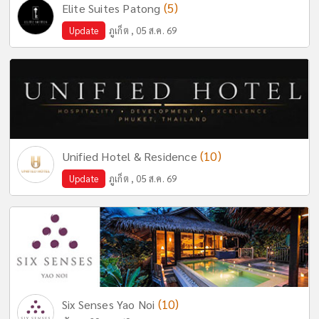
(5)
Elite Suites Patong
Update
ภูเก็ต , 05 ส.ค. 69
(10)
Unified Hotel & Residence
Update
ภูเก็ต , 05 ส.ค. 69
(10)
Six Senses Yao Noi