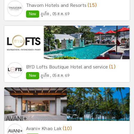
(15)
Thavorn Hotels and Resorts
New
ภูเก็ต , 05 ส.ค. 69
(1)
BYD Lofts Boutique Hotel and service
New
ภูเก็ต , 05 ส.ค. 69
(10)
Avani+ Khao Lak