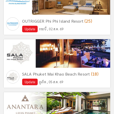
(25)
OUTRIGGER Phi Phi Island Resort
Update
กระบี่ , 02 ส.ค. 69
(18)
SALA Phuket Mai Khao Beach Resort
Update
ภูเก็ต , 05 ส.ค. 69