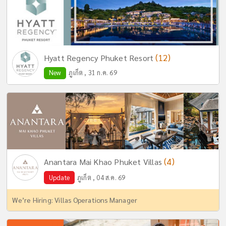
(12)
Hyatt Regency Phuket Resort
New
ภูเก็ต , 31 ก.ค. 69
(4)
Anantara Mai Khao Phuket Villas
Update
ภูเก็ต , 04 ส.ค. 69
We’re Hiring: Villas Operations Manager