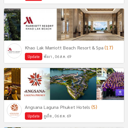
(17)
Khao Lak Marriott Beach Resort & Spa
Update
พังงา , 06 ส.ค. 69
(5)
Angsana Laguna Phuket Hotels
Update
ภูเก็ต , 06 ส.ค. 69