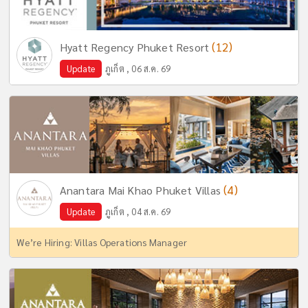
(12)
Hyatt Regency Phuket Resort
Update
ภูเก็ต , 06 ส.ค. 69
(4)
Anantara Mai Khao Phuket Villas
Update
ภูเก็ต , 04 ส.ค. 69
We’re Hiring: Villas Operations Manager