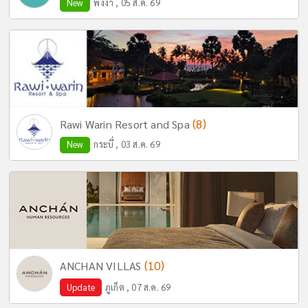
New
พังงา , 05 ส.ค. 69
(8)
Rawi Warin Resort and Spa
New
กระบี่ , 03 ส.ค. 69
(10)
ANCHAN VILLAS
Update
ภูเก็ต , 07 ส.ค. 69