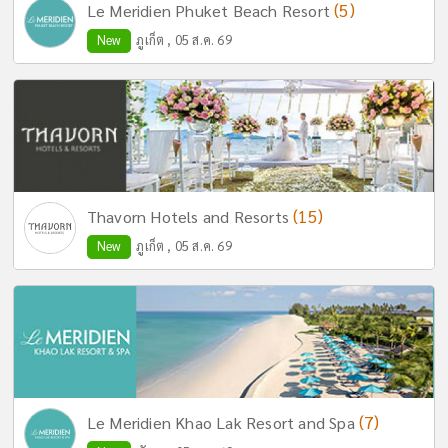
(5)
Le Meridien Phuket Beach Resort
New
ภูเก็ต , 05 ส.ค. 69
(15)
Thavorn Hotels and Resorts
New
ภูเก็ต , 05 ส.ค. 69
(7)
Le Meridien Khao Lak Resort and Spa