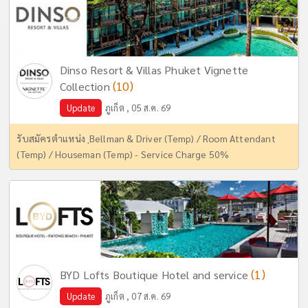
Dinso Resort & Villas Phuket Vignette
(10)
Collection
Update
ภูเก็ต , 05 ส.ค. 69
รับสมัครตำแหน่ง ฺBellman & Driver (Temp) / Room Attendant
(Temp) / Houseman (Temp) - Service Charge 50%
(1)
BYD Lofts Boutique Hotel and service
Update
ภูเก็ต , 07 ส.ค. 69