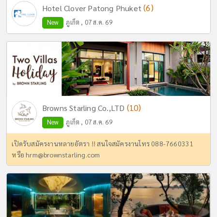
(6)
Hotel Clover Patong Phuket
New
ภูเก็ต , 07 ส.ค. 69
(10)
Browns Starling Co.,LTD
New
ภูเก็ต , 07 ส.ค. 69
เปิดรับสมัครงานหลายอัตรา !! สนใจสมัครงานโทร 088-7660331
หรือ
hrm@brownstarling.com