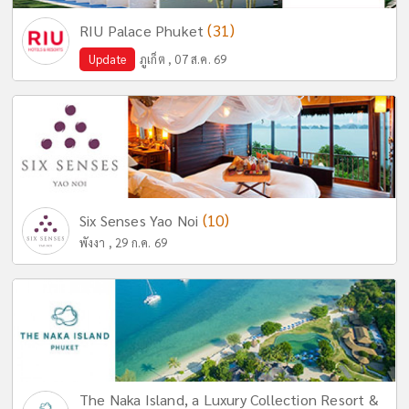
(31)
RIU Palace Phuket
Update
ภูเก็ต , 07 ส.ค. 69
(10)
Six Senses Yao Noi
พังงา , 29 ก.ค. 69
The Naka Island, a Luxury Collection Resort &