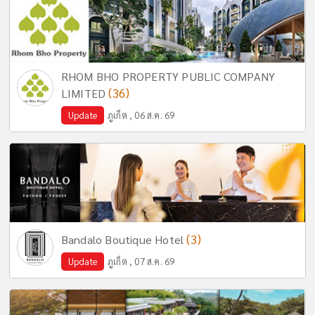
RHOM BHO PROPERTY PUBLIC COMPANY
(36)
LIMITED
Update
ภูเก็ต , 06 ส.ค. 69
(3)
Bandalo Boutique Hotel
Update
ภูเก็ต , 07 ส.ค. 69