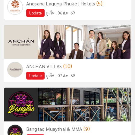
(5)
Angsana Laguna Phuket Hotels
Update
ภูเก็ต , 06 ส.ค. 69
(10)
ANCHAN VILLAS
Update
ภูเก็ต , 07 ส.ค. 69
(9)
Bangtao Muaythai & MMA