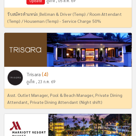
Update
ภูเก็ต , 05 ส.ค. 69
รับสมัครตำแหน่ง ฺBellman & Driver (Temp) / Room Attendant
(Temp) / Houseman (Temp) - Service Charge 50%
(4)
Trisara
ภูเก็ต , 23 ก.ค. 69
Asst. Outlet Manager, Pool & Beach Manager, Private Dining
Attendant, Private Dining Attendant (Night shift)