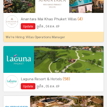
(4)
Anantara Mai Khao Phuket Villas
Update
ภูเก็ต , 04 ส.ค. 69
We’re Hiring: Villas Operations Manager
(58)
Laguna Resort & Hotels
Update
ภูเก็ต , 05 ส.ค. 69