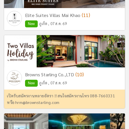
(11)
Elite Suites Villas Mai Khao
New
ภูเก็ต , 07 ส.ค. 69
(10)
Browns Starling Co.,LTD
New
ภูเก็ต , 07 ส.ค. 69
เปิดรับสมัครงานหลายอัตรา !! สนใจสมัครงานโทร 088-7660331
หรือ
hrm@brownstarling.com