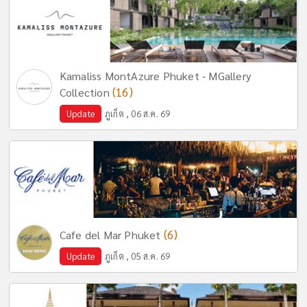
Kamaliss MontAzure Phuket - MGallery
(16)
Collection
Update
ภูเก็ต , 06 ส.ค. 69
(6)
Cafe del Mar Phuket
Update
ภูเก็ต , 05 ส.ค. 69