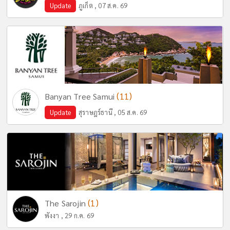
Update
ภูเก็ต , 07 ส.ค. 69
(11)
Banyan Tree Samui
Update
สุราษฎร์ธานี , 05 ส.ค. 69
(1)
The Sarojin
พังงา , 29 ก.ค. 69