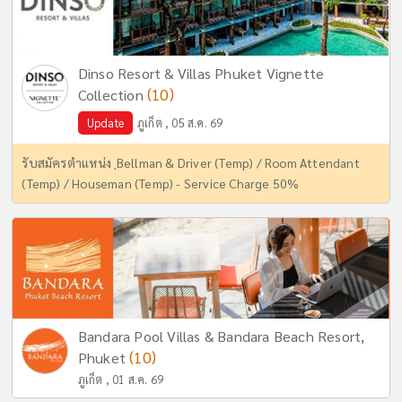
Dinso Resort & Villas Phuket Vignette
(10)
Collection
Update
ภูเก็ต , 05 ส.ค. 69
รับสมัครตำแหน่ง ฺBellman & Driver (Temp) / Room Attendant
(Temp) / Houseman (Temp) - Service Charge 50%
Bandara Pool Villas & Bandara Beach Resort,
(10)
Phuket
ภูเก็ต , 01 ส.ค. 69