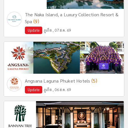
The Naka Island, a Luxury Collection Resort &
(9)
Spa
Update
ภูเก็ต , 07 ส.ค. 69
(5)
Angsana Laguna Phuket Hotels
Update
ภูเก็ต , 06 ส.ค. 69