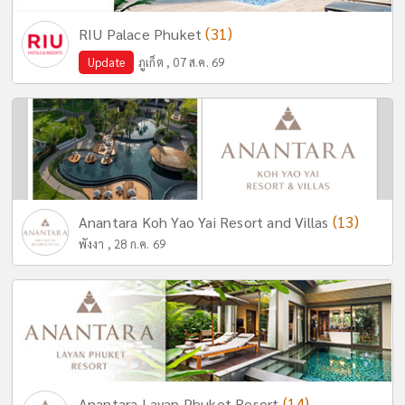
(31)
RIU Palace Phuket
Update
ภูเก็ต , 07 ส.ค. 69
(13)
Anantara Koh Yao Yai Resort and Villas
พังงา , 28 ก.ค. 69
(14)
Anantara Layan Phuket Resort