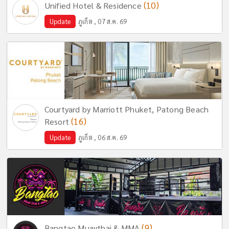
(10)
Unified Hotel & Residence
Update
ภูเก็ต , 07 ส.ค. 69
Courtyard by Marriott Phuket, Patong Beach
(16)
Resort
Update
ภูเก็ต , 06 ส.ค. 69
(9)
Bangtao Muaythai & MMA