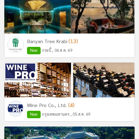
(13)
Banyan Tree Krabi
New
กระบี่ , 06 ส.ค. 69
(4)
Wine Pro Co., Ltd.
New
กรุงเทพมหานคร , 05 ส.ค. 69