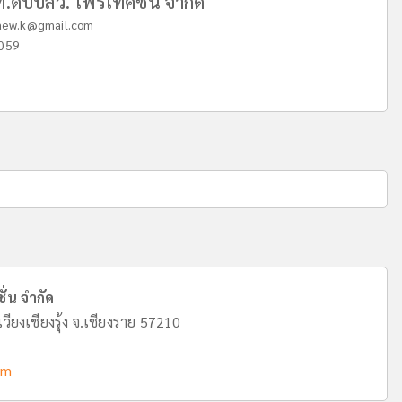
ที.ดับบลิว. โพรเทคชั่น จำกัด
aew.k@gmail.com
059
ั่น จำกัด
วียงเชียงรุ้ง จ.เชียงราย 57210
om