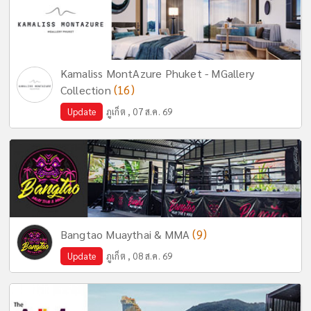
Kamaliss MontAzure Phuket - MGallery
(16)
Collection
Update
ภูเก็ต , 07 ส.ค. 69
(9)
Bangtao Muaythai & MMA
Update
ภูเก็ต , 08 ส.ค. 69