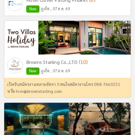
New
ภูเก็ต , 07 ส.ค. 69
(10)
Browns Starling Co.,LTD
New
ภูเก็ต , 07 ส.ค. 69
เปิดรับสมัครงานหลายอัตรา !! สนใจสมัครงานโทร 088-7660331
หรือ
hrm@brownstarling.com