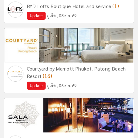
(1)
BYD Lofts Boutique Hotel and service
Update
ภูเก็ต , 08 ส.ค. 69
Courtyard by Marriott Phuket, Patong Beach
(16)
Resort
Update
ภูเก็ต , 06 ส.ค. 69