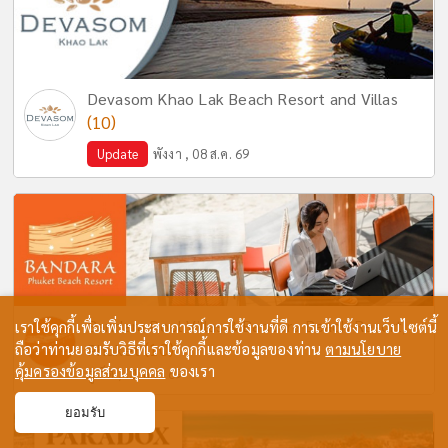
Devasom Khao Lak Beach Resort and Villas
(10)
Update
พังงา , 08 ส.ค. 69
Bandara Pool Villas & Bandara Beach Resort,
เราใช้คุกกี้เพื่อเพิ่มประสบการณ์การใช้งานที่ดี การเข้าใช้งานเว็บไซต์นี้
(10)
ถือว่าท่านยอมรับวิธีที่เราใช้คุกกี้และข้อมูลของท่าน
Phuket
ตามนโยบาย
คุ้มครองข้อมูลส่วนบุคคล
ของเรา
ภูเก็ต , 01 ส.ค. 69
ยอมรับ