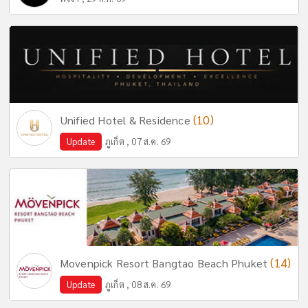
(10)
Unified Hotel & Residence
Update
ภูเก็ต , 07 ส.ค. 69
(14)
Movenpick Resort Bangtao Beach Phuket
Update
ภูเก็ต , 08 ส.ค. 69