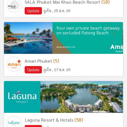
(18)
SALA Phuket Mai Khao Beach Resort
Update
ภูเก็ต , 05 ส.ค. 69
(5)
Amari Phuket
Update
ภูเก็ต , 07 ส.ค. 69
(58)
Laguna Resort & Hotels