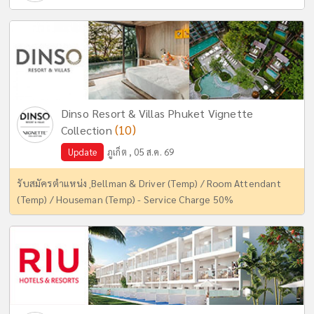
Dinso Resort & Villas Phuket Vignette
(10)
Collection
Update
ภูเก็ต , 05 ส.ค. 69
รับสมัครตำแหน่ง ฺBellman & Driver (Temp) / Room Attendant
(Temp) / Houseman (Temp) - Service Charge 50%