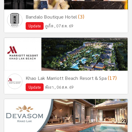
(3)
Bandalo Boutique Hotel
Update
ภูเก็ต , 07 ส.ค. 69
(17)
Khao Lak Marriott Beach Resort & Spa
Update
พังงา , 06 ส.ค. 69