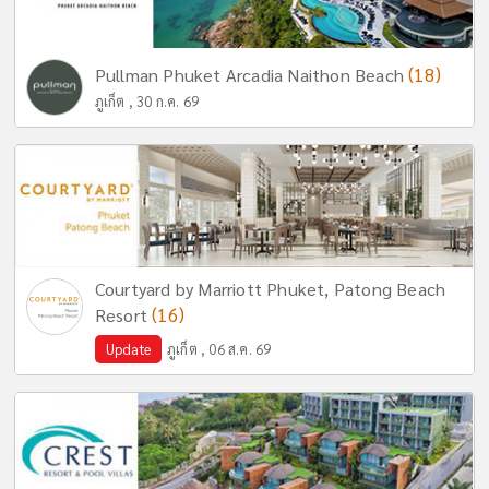
(18)
Pullman Phuket Arcadia Naithon Beach
ภูเก็ต , 30 ก.ค. 69
Courtyard by Marriott Phuket, Patong Beach
(16)
Resort
Update
ภูเก็ต , 06 ส.ค. 69