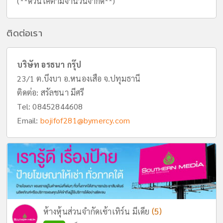
(**ด่วนโคต้ามีจำนวนจำกัด**)
ติดต่อเรา
บริษัท อรธนา กรุ๊ป
23/1 ต.บึงบา อ.หนองเสือ จ.ปทุมธานี
ติดต่อ: สรัลชนา มีศรี
Tel:
08452844608
Email:
bojifof281@bymercy.com
(5)
ห้างหุ้นส่วนจำกัดเซ้าเทิร์น มีเดีย