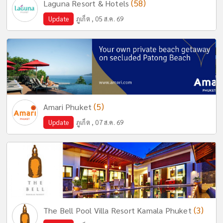
(58)
Laguna Resort & Hotels
Update
ภูเก็ต , 05 ส.ค. 69
(5)
Amari Phuket
Update
ภูเก็ต , 07 ส.ค. 69
(3)
The Bell Pool Villa Resort Kamala Phuket