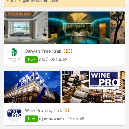
หรือ
hrm@brownstarling.com
(13)
Banyan Tree Krabi
New
กระบี่ , 06 ส.ค. 69
(4)
Wine Pro Co., Ltd.
New
กรุงเทพมหานคร , 05 ส.ค. 69