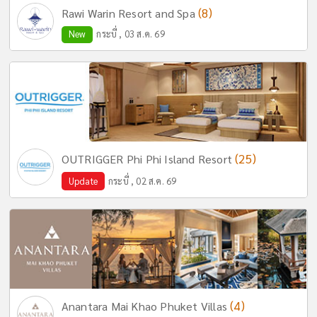
(8)
Rawi Warin Resort and Spa
New
กระบี่ , 03 ส.ค. 69
(25)
OUTRIGGER Phi Phi Island Resort
Update
กระบี่ , 02 ส.ค. 69
(4)
Anantara Mai Khao Phuket Villas