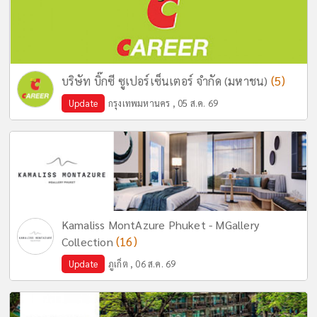
(5)
บริษัท บิ๊กซี ซูเปอร์เซ็นเตอร์ จำกัด (มหาชน)
Update
กรุงเทพมหานคร , 05 ส.ค. 69
Kamaliss MontAzure Phuket - MGallery
(16)
Collection
Update
ภูเก็ต , 06 ส.ค. 69