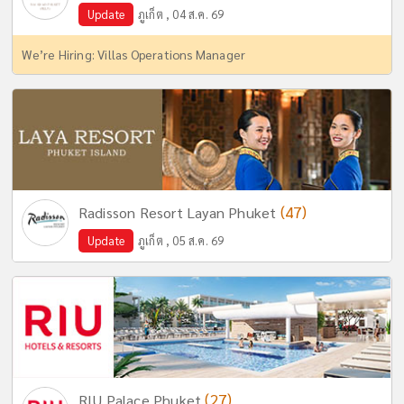
Update
ภูเก็ต , 04 ส.ค. 69
We’re Hiring: Villas Operations Manager
(47)
Radisson Resort Layan Phuket
Update
ภูเก็ต , 05 ส.ค. 69
(27)
RIU Palace Phuket