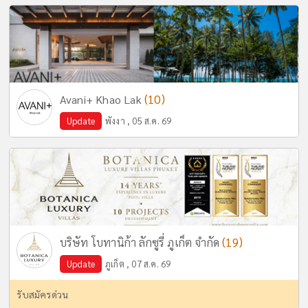
(10)
Avani+ Khao Lak
Update
พังงา , 05 ส.ค. 69
(19)
บริษัท โบทานิก้า ลักซูรี่ ภูเก็ต จำกัด
Update
ภูเก็ต , 07 ส.ค. 69
รับสมัครด่วน