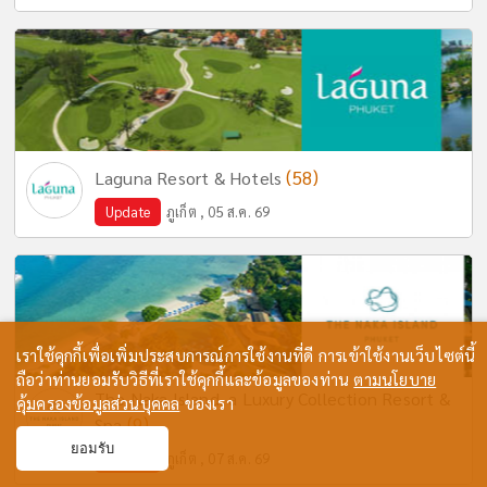
(58)
Laguna Resort & Hotels
Update
ภูเก็ต , 05 ส.ค. 69
เราใช้คุกกี้เพื่อเพิ่มประสบการณ์การใช้งานที่ดี การเข้าใช้งานเว็บไซต์นี้
ถือว่าท่านยอมรับวิธีที่เราใช้คุกกี้และข้อมูลของท่าน
ตามนโยบาย
The Naka Island, a Luxury Collection Resort &
คุ้มครองข้อมูลส่วนบุคคล
ของเรา
(9)
Spa
ยอมรับ
Update
ภูเก็ต , 07 ส.ค. 69