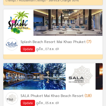
(Temp) / Houseman (Temp) - Service Charge 50%
(7)
Splash Beach Resort Mai Khao Phuket
Update
ภูเก็ต , 07 ส.ค. 69
(18)
SALA Phuket Mai Khao Beach Resort
Update
ภูเก็ต , 05 ส.ค. 69