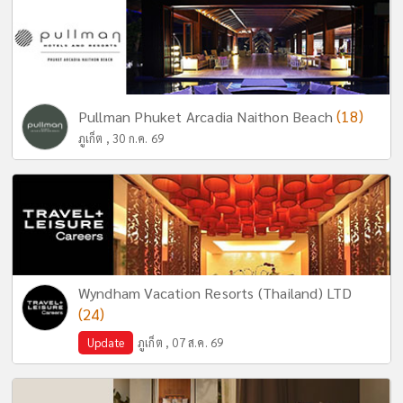
(18)
Pullman Phuket Arcadia Naithon Beach
ภูเก็ต , 30 ก.ค. 69
Wyndham Vacation Resorts (Thailand) LTD
(24)
Update
ภูเก็ต , 07 ส.ค. 69