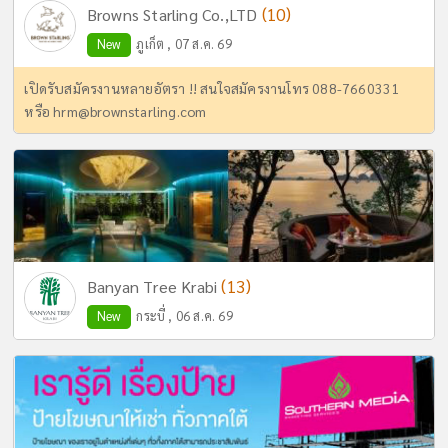
(10)
Browns Starling Co.,LTD
New
ภูเก็ต , 07 ส.ค. 69
เปิดรับสมัครงานหลายอัตรา !! สนใจสมัครงานโทร 088-7660331
หรือ
hrm@brownstarling.com
(13)
Banyan Tree Krabi
New
กระบี่ , 06 ส.ค. 69