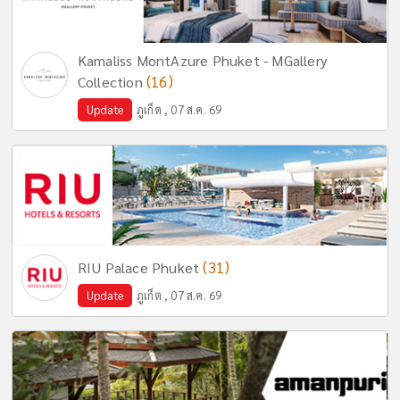
Kamaliss MontAzure Phuket - MGallery
(16)
Collection
Update
ภูเก็ต , 07 ส.ค. 69
(31)
RIU Palace Phuket
Update
ภูเก็ต , 07 ส.ค. 69