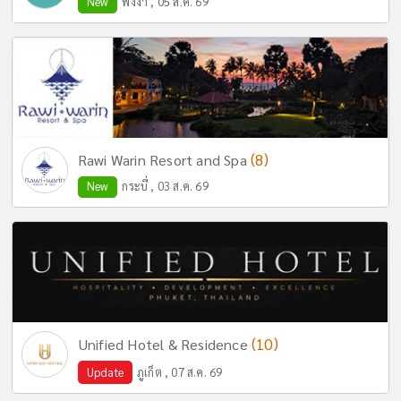
New
พังงา , 05 ส.ค. 69
(8)
Rawi Warin Resort and Spa
New
กระบี่ , 03 ส.ค. 69
(10)
Unified Hotel & Residence
Update
ภูเก็ต , 07 ส.ค. 69