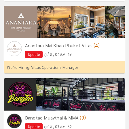
(4)
Anantara Mai Khao Phuket Villas
Update
ภูเก็ต , 04 ส.ค. 69
We’re Hiring: Villas Operations Manager
(9)
Bangtao Muaythai & MMA
Update
ภูเก็ต , 07 ส.ค. 69