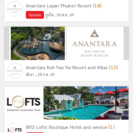
(14)
Anantara Layan Phuket Resort
Update
ภูเก็ต , 06 ส.ค. 69
(13)
Anantara Koh Yao Yai Resort and Villas
พังงา , 28 ก.ค. 69
(1)
BYD Lofts Boutique Hotel and service