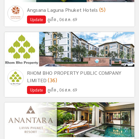
(5)
Angsana Laguna Phuket Hotels
Update
ภูเก็ต , 06 ส.ค. 69
RHOM BHO PROPERTY PUBLIC COMPANY
(36)
LIMITED
Update
ภูเก็ต , 06 ส.ค. 69