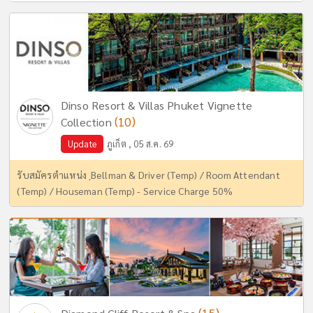
Dinso Resort & Villas Phuket Vignette
(10)
Collection
Update
ภูเก็ต , 05 ส.ค. 69
รับสมัครตำแหน่ง ฺBellman & Driver (Temp) / Room Attendant
(Temp) / Houseman (Temp) - Service Charge 50%