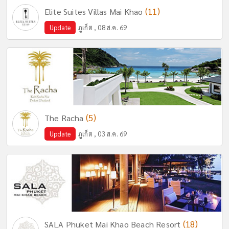
(11)
Elite Suites Villas Mai Khao
Update
ภูเก็ต , 08 ส.ค. 69
(5)
The Racha
Update
ภูเก็ต , 03 ส.ค. 69
(18)
SALA Phuket Mai Khao Beach Resort