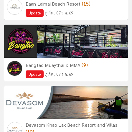
(15)
Baan Laimai Beach Resort
Update
ภูเก็ต , 07 ส.ค. 69
(9)
Bangtao Muaythai & MMA
Update
ภูเก็ต , 07 ส.ค. 69
Devasom Khao Lak Beach Resort and Villas
(10)