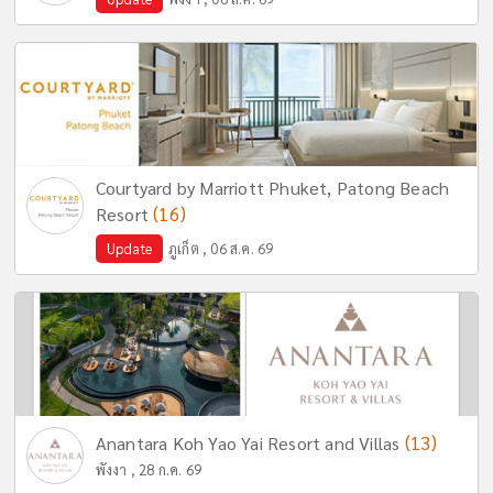
Courtyard by Marriott Phuket, Patong Beach
(16)
Resort
Update
ภูเก็ต , 06 ส.ค. 69
(13)
Anantara Koh Yao Yai Resort and Villas
พังงา , 28 ก.ค. 69