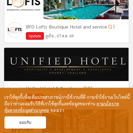
(1)
BYD Lofts Boutique Hotel and service
Update
ภูเก็ต , 07 ส.ค. 69
(10)
Unified Hotel & Residence
เราใช้คุกกี้เพื่อเพิ่มประสบการณ์การใช้งานที่ดี การเข้าใช้งานเว็บไซต์นี้
Update
ภูเก็ต , 07 ส.ค. 69
ถือว่าท่านยอมรับวิธีที่เราใช้คุกกี้และข้อมูลของท่าน
ตามนโยบาย
คุ้มครองข้อมูลส่วนบุคคล
ของเรา
ยอมรับ