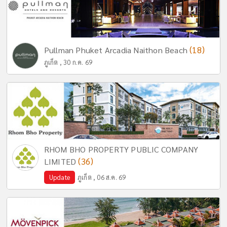
(18)
Pullman Phuket Arcadia Naithon Beach
ภูเก็ต , 30 ก.ค. 69
RHOM BHO PROPERTY PUBLIC COMPANY
(36)
LIMITED
Update
ภูเก็ต , 06 ส.ค. 69