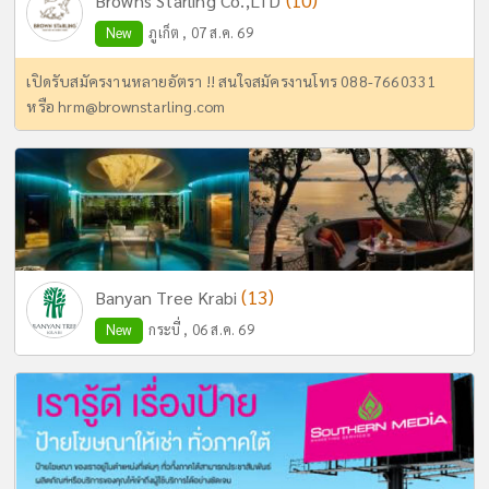
(10)
Browns Starling Co.,LTD
New
ภูเก็ต , 07 ส.ค. 69
เปิดรับสมัครงานหลายอัตรา !! สนใจสมัครงานโทร 088-7660331
หรือ
hrm@brownstarling.com
(13)
Banyan Tree Krabi
New
กระบี่ , 06 ส.ค. 69