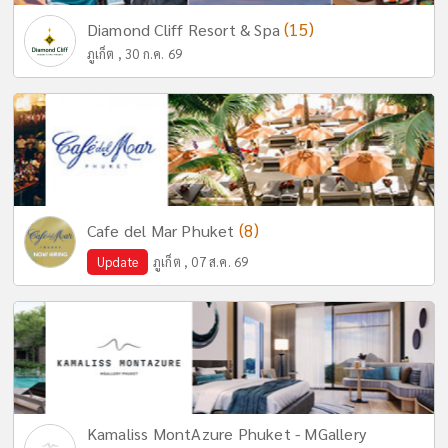
(15)
Diamond Cliff Resort & Spa
ภูเก็ต , 30 ก.ค. 69
(8)
Cafe del Mar Phuket
Update
ภูเก็ต , 07 ส.ค. 69
Kamaliss MontAzure Phuket - MGallery