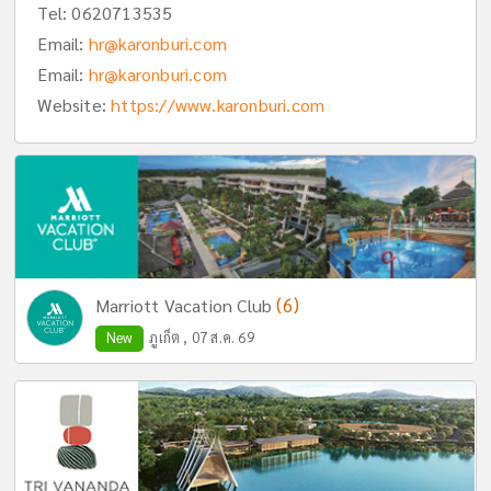
Tel:
0620713535
Email:
hr@karonburi.com
Email:
hr@karonburi.com
Website:
https://www.karonburi.com
(6)
Marriott Vacation Club
New
ภูเก็ต , 07 ส.ค. 69