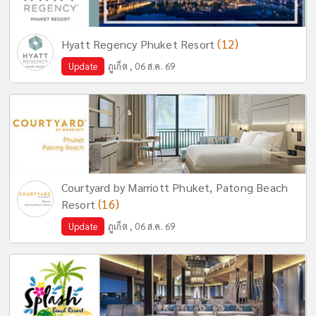
(12)
Hyatt Regency Phuket Resort
Update
ภูเก็ต , 06 ส.ค. 69
Courtyard by Marriott Phuket, Patong Beach
(16)
Resort
Update
ภูเก็ต , 06 ส.ค. 69