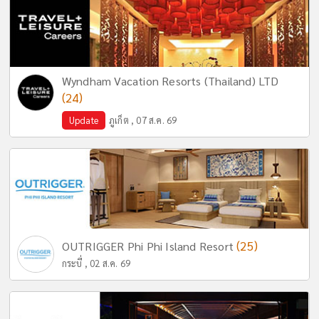
Wyndham Vacation Resorts (Thailand) LTD
(24)
Update
ภูเก็ต , 07 ส.ค. 69
(25)
OUTRIGGER Phi Phi Island Resort
กระบี่ , 02 ส.ค. 69