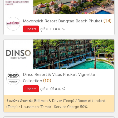
(14)
Movenpick Resort Bangtao Beach Phuket
Update
ภูเก็ต , 04 ส.ค. 69
Dinso Resort & Villas Phuket Vignette
(10)
Collection
Update
ภูเก็ต , 05 ส.ค. 69
รับสมัครตำแหน่ง ฺBellman & Driver (Temp) / Room Attendant
(Temp) / Houseman (Temp) - Service Charge 50%