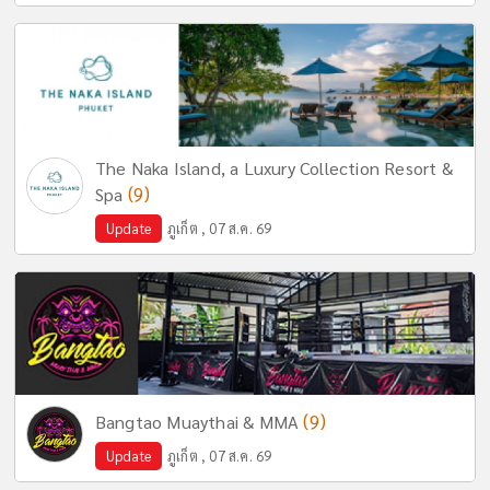
The Naka Island, a Luxury Collection Resort &
(9)
Spa
Update
ภูเก็ต , 07 ส.ค. 69
(9)
Bangtao Muaythai & MMA
Update
ภูเก็ต , 07 ส.ค. 69