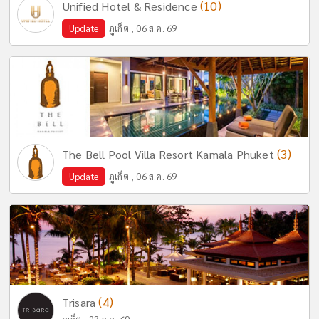
(10)
Unified Hotel & Residence
Update
ภูเก็ต , 06 ส.ค. 69
(3)
The Bell Pool Villa Resort Kamala Phuket
Update
ภูเก็ต , 06 ส.ค. 69
(4)
Trisara