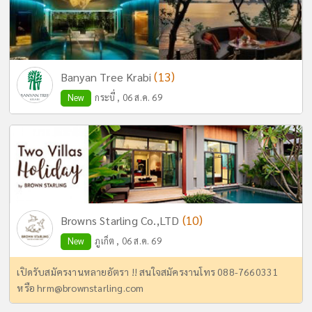
(13)
Banyan Tree Krabi
New
กระบี่ , 06 ส.ค. 69
(10)
Browns Starling Co.,LTD
New
ภูเก็ต , 06 ส.ค. 69
เปิดรับสมัครงานหลายอัตรา !! สนใจสมัครงานโทร 088-7660331
หรือ
hrm@brownstarling.com