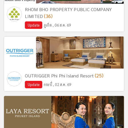
RHOM BHO PROPERTY PUBLIC COMPANY
(36)
LIMITED
Update
ภูเก็ต , 06 ส.ค. 69
(25)
OUTRIGGER Phi Phi Island Resort
Update
กระบี่ , 02 ส.ค. 69