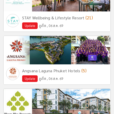
(21)
STAY Wellbeing & Lifestyle Resort
Update
ภูเก็ต , 06 ส.ค. 69
(5)
Angsana Laguna Phuket Hotels
Update
ภูเก็ต , 06 ส.ค. 69