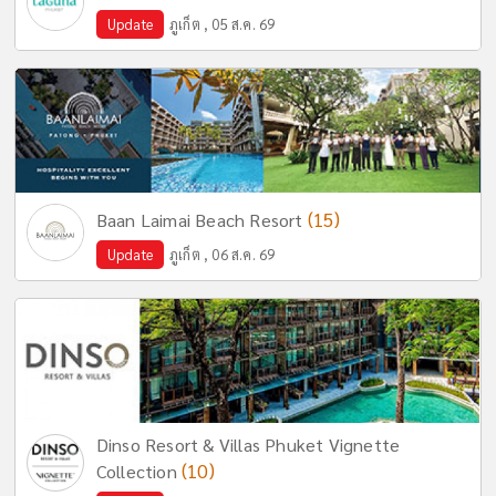
Update
ภูเก็ต , 05 ส.ค. 69
(15)
Baan Laimai Beach Resort
Update
ภูเก็ต , 06 ส.ค. 69
Dinso Resort & Villas Phuket Vignette
(10)
Collection