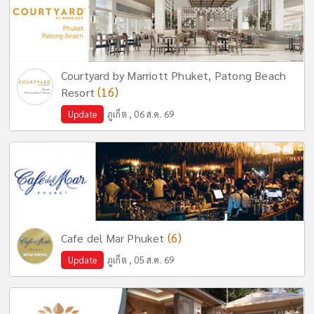
Courtyard by Marriott Phuket, Patong Beach
(16)
Resort
Update
ภูเก็ต , 06 ส.ค. 69
(6)
Cafe del Mar Phuket
Update
ภูเก็ต , 05 ส.ค. 69