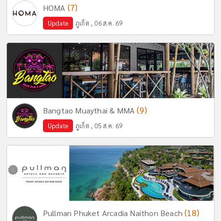
(7)
HOMA
Update
ภูเก็ต , 06 ส.ค. 69
(9)
Bangtao Muaythai & MMA
Update
ภูเก็ต , 05 ส.ค. 69
(18)
Pullman Phuket Arcadia Naithon Beach