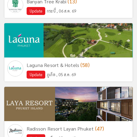
(13)
Banyan Tree Krabi
Update
กระบี่ , 06 ส.ค. 69
(58)
Laguna Resort & Hotels
Update
ภูเก็ต , 05 ส.ค. 69
(47)
Radisson Resort Layan Phuket