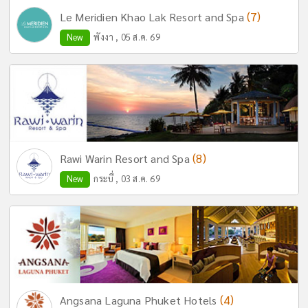
(7)
Le Meridien Khao Lak Resort and Spa
New
พังงา , 05 ส.ค. 69
(8)
Rawi Warin Resort and Spa
New
กระบี่ , 03 ส.ค. 69
(4)
Angsana Laguna Phuket Hotels