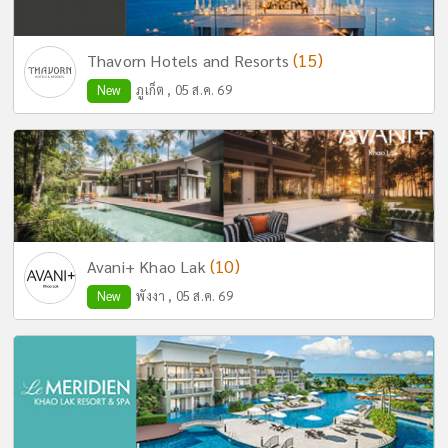
(15)
Thavorn Hotels and Resorts
New
ภูเก็ต , 05 ส.ค. 69
(10)
Avani+ Khao Lak
New
พังงา , 05 ส.ค. 69