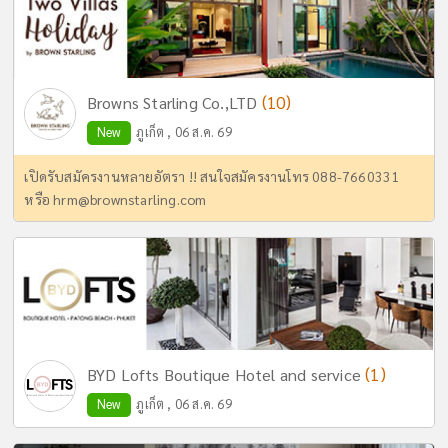
(10)
Browns Starling Co.,LTD
New
ภูเก็ต , 06 ส.ค. 69
เปิดรับสมัครงานหลายอัตรา !! สนใจสมัครงานโทร 088-7660331
หรือ
hrm@brownstarling.com
(1)
BYD Lofts Boutique Hotel and service
New
ภูเก็ต , 06 ส.ค. 69