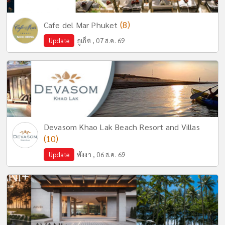
(8)
Cafe del Mar Phuket
Update
ภูเก็ต , 07 ส.ค. 69
Devasom Khao Lak Beach Resort and Villas
(10)
Update
พังงา , 06 ส.ค. 69