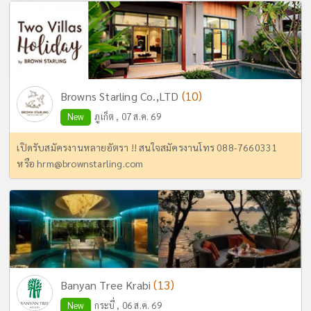
(10)
Browns Starling Co.,LTD
New
ภูเก็ต , 07 ส.ค. 69
เปิดรับสมัครงานหลายอัตรา !! สนใจสมัครงานโทร 088-7660331
หรือ
hrm@brownstarling.com
(13)
Banyan Tree Krabi
New
กระบี่ , 06 ส.ค. 69