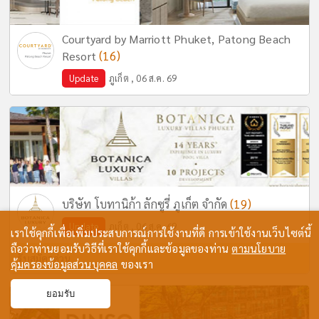
Courtyard by Marriott Phuket, Patong Beach
(16)
Resort
Update
ภูเก็ต , 06 ส.ค. 69
(19)
บริษัท โบทานิก้า ลักซูรี่ ภูเก็ต จำกัด
Update
ภูเก็ต , 06 ส.ค. 69
เราใช้คุกกี้เพื่อเพิ่มประสบการณ์การใช้งานที่ดี การเข้าใช้งานเว็บไซต์นี้
ถือว่าท่านยอมรับวิธีที่เราใช้คุกกี้และข้อมูลของท่าน
ตามนโยบาย
รับสมัครด่วน
คุ้มครองข้อมูลส่วนบุคคล
ของเรา
ยอมรับ