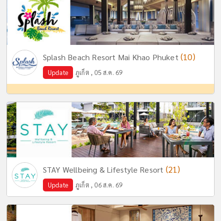
(10)
Splash Beach Resort Mai Khao Phuket
Update
ภูเก็ต , 05 ส.ค. 69
(21)
STAY Wellbeing & Lifestyle Resort
Update
ภูเก็ต , 06 ส.ค. 69