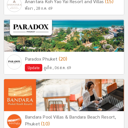
(15)
Anantara Koh Yao Yai Resort and Villas
พังงา , 28 ก.ค. 69
(20)
Paradox Phuket
Update
ภูเก็ต , 06 ส.ค. 69
Bandara Pool Villas & Bandara Beach Resort,
(10)
Phuket