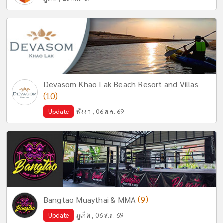
Devasom Khao Lak Beach Resort and Villas
(10)
Update
พังงา , 06 ส.ค. 69
(9)
Bangtao Muaythai & MMA
Update
ภูเก็ต , 06 ส.ค. 69