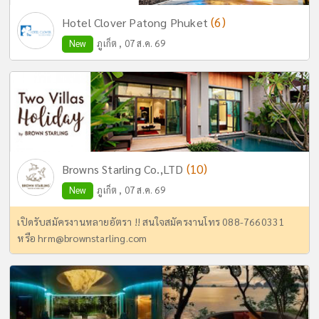
(6)
Hotel Clover Patong Phuket
New
ภูเก็ต , 07 ส.ค. 69
(10)
Browns Starling Co.,LTD
New
ภูเก็ต , 07 ส.ค. 69
เปิดรับสมัครงานหลายอัตรา !! สนใจสมัครงานโทร 088-7660331
หรือ
hrm@brownstarling.com