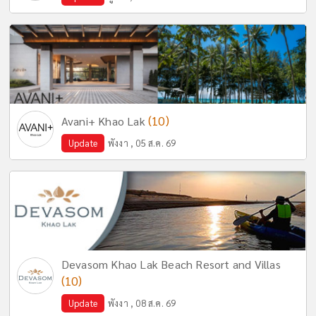
(10)
Avani+ Khao Lak
Update
พังงา , 05 ส.ค. 69
Devasom Khao Lak Beach Resort and Villas
(10)
Update
พังงา , 08 ส.ค. 69