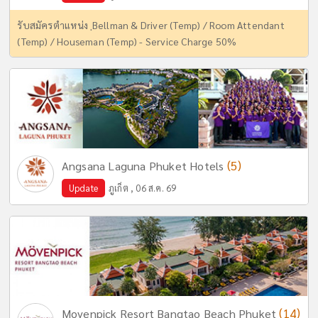
รับสมัครตำแหน่ง ฺBellman & Driver (Temp) / Room Attendant
(Temp) / Houseman (Temp) - Service Charge 50%
(5)
Angsana Laguna Phuket Hotels
Update
ภูเก็ต , 06 ส.ค. 69
(14)
Movenpick Resort Bangtao Beach Phuket