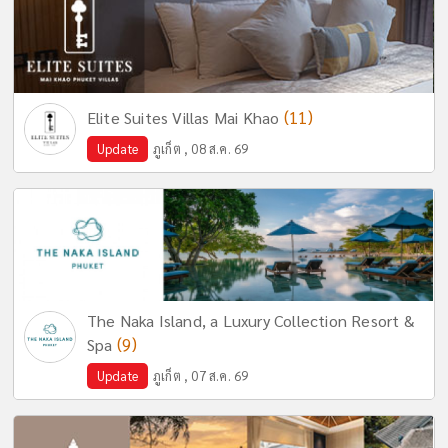
(11)
Elite Suites Villas Mai Khao
Update
ภูเก็ต , 08 ส.ค. 69
The Naka Island, a Luxury Collection Resort &
(9)
Spa
Update
ภูเก็ต , 07 ส.ค. 69