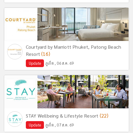
Courtyard by Marriott Phuket, Patong Beach
(16)
Resort
Update
ภูเก็ต , 06 ส.ค. 69
(22)
STAY Wellbeing & Lifestyle Resort
Update
ภูเก็ต , 07 ส.ค. 69