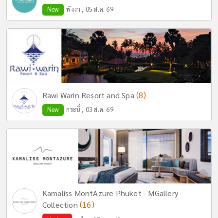
New
พังงา , 05 ส.ค. 69
(8)
Rawi Warin Resort and Spa
New
กระบี่ , 03 ส.ค. 69
Kamaliss MontAzure Phuket - MGallery
(16)
Collection