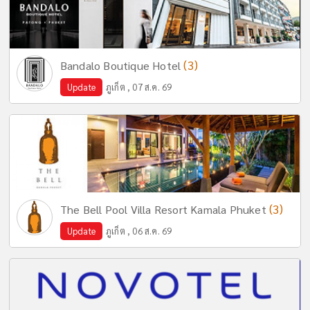
(3)
Bandalo Boutique Hotel
Update
ภูเก็ต , 07 ส.ค. 69
(3)
The Bell Pool Villa Resort Kamala Phuket
Update
ภูเก็ต , 06 ส.ค. 69