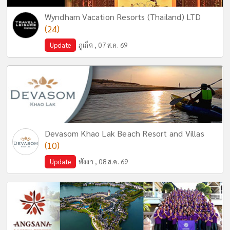
Wyndham Vacation Resorts (Thailand) LTD
(24)
Update
ภูเก็ต , 07 ส.ค. 69
Devasom Khao Lak Beach Resort and Villas
(10)
Update
พังงา , 08 ส.ค. 69