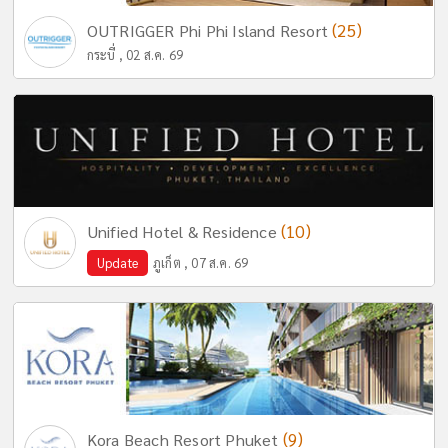
(25)
OUTRIGGER Phi Phi Island Resort
กระบี่ , 02 ส.ค. 69
(10)
Unified Hotel & Residence
Update
ภูเก็ต , 07 ส.ค. 69
(9)
Kora Beach Resort Phuket