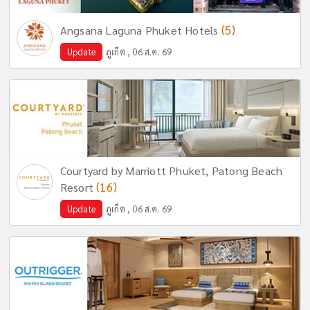
(5)
Angsana Laguna Phuket Hotels
Update
ภูเก็ต , 06 ส.ค. 69
Courtyard by Marriott Phuket, Patong Beach
(16)
Resort
Update
ภูเก็ต , 06 ส.ค. 69