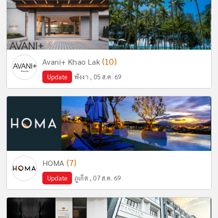
(10)
Avani+ Khao Lak
Update
พังงา , 05 ส.ค. 69
(7)
HOMA
Update
ภูเก็ต , 07 ส.ค. 69