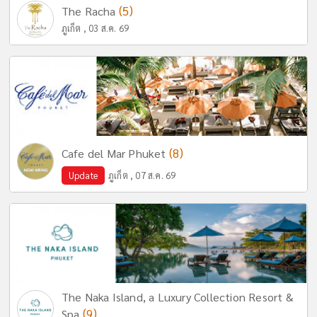
(5)
The Racha
ภูเก็ต , 03 ส.ค. 69
(8)
Cafe del Mar Phuket
Update
ภูเก็ต , 07 ส.ค. 69
The Naka Island, a Luxury Collection Resort &
(9)
Spa