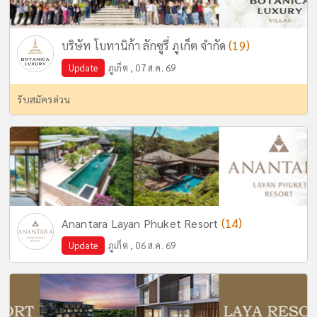
(19)
บริษัท โบทานิก้า ลักซูรี่ ภูเก็ต จำกัด
Update
ภูเก็ต , 07 ส.ค. 69
รับสมัครด่วน
(14)
Anantara Layan Phuket Resort
Update
ภูเก็ต , 06 ส.ค. 69