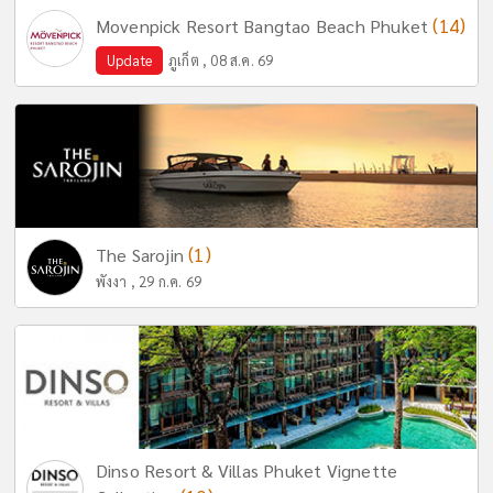
(14)
Movenpick Resort Bangtao Beach Phuket
Update
ภูเก็ต , 08 ส.ค. 69
(1)
The Sarojin
พังงา , 29 ก.ค. 69
Dinso Resort & Villas Phuket Vignette