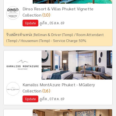
Dinso Resort & Villas Phuket Vignette
(10)
Collection
Update
ภูเก็ต , 05 ส.ค. 69
รับสมัครตำแหน่ง ฺBellman & Driver (Temp) / Room Attendant
(Temp) / Houseman (Temp) - Service Charge 50%
Kamaliss MontAzure Phuket - MGallery
(16)
Collection
Update
ภูเก็ต , 07 ส.ค. 69