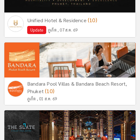
(10)
Unified Hotel & Residence
Update
ภูเก็ต , 07 ส.ค. 69
Bandara Pool Villas & Bandara Beach Resort,
(10)
Phuket
ภูเก็ต , 01 ส.ค. 69