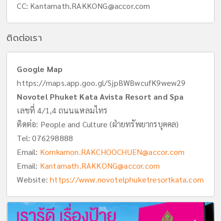
CC:
Kantamath.RAKKONG@accor.com
ติดต่อเรา
Google Map
https://maps.app.goo.gl/SjpBWBwcufK9wew29
Novotel Phuket Kata Avista Resort and Spa
เลขที่ 4/1,4 ถนนแหลมไทร
ติดต่อ: People and Culture (ฝ่ายทรัพยากรบุคคล)
Tel:
076298888
Email:
Kornkamon.RAKCHOOCHUEN@accor.com
Email:
Kantamath.RAKKONG@accor.com
Website:
https://www.novotelphuketresortkata.com