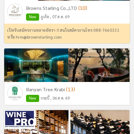
(10)
Browns Starling Co.,LTD
New
ภูเก็ต , 07 ส.ค. 69
เปิดรับสมัครงานหลายอัตรา !! สนใจสมัครงานโทร 088-7660331
หรือ
hrm@brownstarling.com
(13)
Banyan Tree Krabi
New
กระบี่ , 06 ส.ค. 69