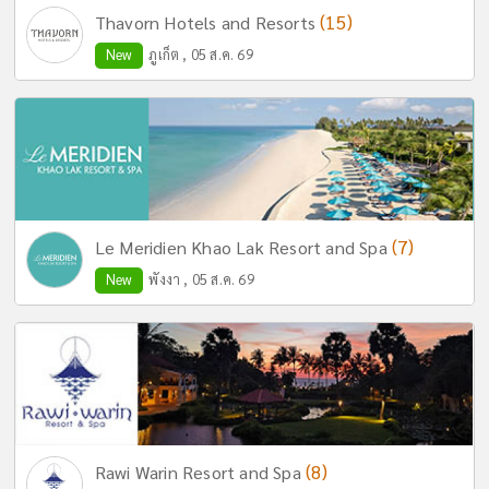
(15)
Thavorn Hotels and Resorts
New
ภูเก็ต , 05 ส.ค. 69
(7)
Le Meridien Khao Lak Resort and Spa
New
พังงา , 05 ส.ค. 69
(8)
Rawi Warin Resort and Spa