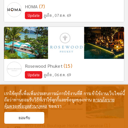
(7)
HOMA
Update
ภูเก็ต , 07 ส.ค. 69
(15)
Rosewood Phuket
Update
ภูเก็ต , 06 ส.ค. 69
เราใช้คุกกี้เพื่อเพิ่มประสบการณ์การใช้งานที่ดี การเข้าใช้งานเว็บไซต์นี้
ถือว่าท่านยอมรับวิธีที่เราใช้คุกกี้และข้อมูลของท่าน
ตามนโยบาย
คุ้มครองข้อมูลส่วนบุคคล
ของเรา
ยอมรับ
(1)
BYD Lofts Boutique Hotel and service