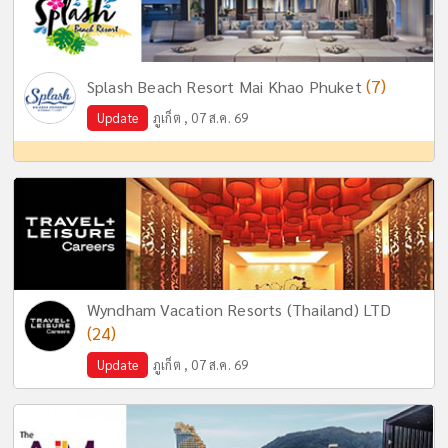
(7)
Splash Beach Resort Mai Khao Phuket
Update
ภูเก็ต , 07 ส.ค. 69
Wyndham Vacation Resorts (Thailand) LTD
(24)
Update
ภูเก็ต , 07 ส.ค. 69