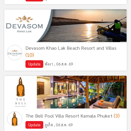
Devasom Khao Lak Beach Resort and Villas
(10)
Update
พังงา , 06 ส.ค. 69
(3)
The Bell Pool Villa Resort Kamala Phuket
Update
ภูเก็ต , 06 ส.ค. 69