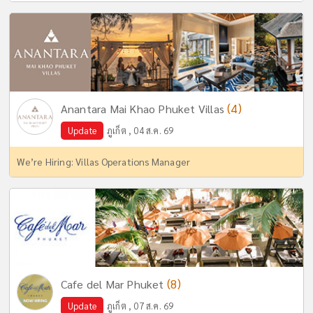
(4)
Anantara Mai Khao Phuket Villas
Update
ภูเก็ต , 04 ส.ค. 69
We’re Hiring: Villas Operations Manager
(8)
Cafe del Mar Phuket
Update
ภูเก็ต , 07 ส.ค. 69