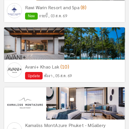
(8)
Rawi Warin Resort and Spa
New
กระบี่ , 03 ส.ค. 69
(10)
Avani+ Khao Lak
Update
พังงา , 05 ส.ค. 69
Kamaliss MontAzure Phuket - MGallery