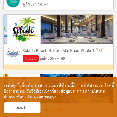
ภูเก็ต , 24 ก.ค. 69
(10)
Splash Beach Resort Mai Khao Phuket
Update
ภูเก็ต , 05 ส.ค. 69
เราใช้คุกกี้เพื่อเพิ่มประสบการณ์การใช้งานที่ดี การเข้าใช้งานเว็บไซต์นี้
ถือว่าท่านยอมรับวิธีที่เราใช้คุกกี้และข้อมูลของท่าน
ตามนโยบาย
คุ้มครองข้อมูลส่วนบุคคล
ของเรา
ยอมรับ
(10)
Six Senses Yao Noi
พังงา , 29 ก.ค. 69