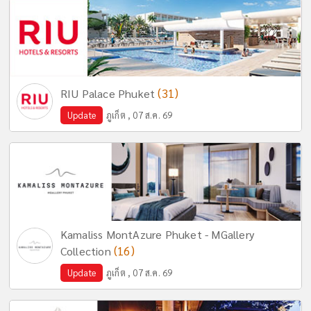
(31)
RIU Palace Phuket
Update
ภูเก็ต , 07 ส.ค. 69
Kamaliss MontAzure Phuket - MGallery
(16)
Collection
Update
ภูเก็ต , 07 ส.ค. 69