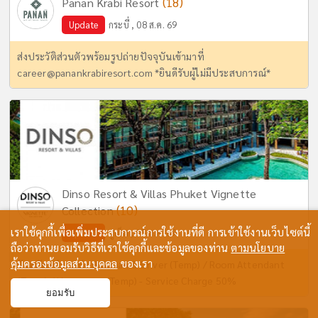
(18)
Panan Krabi Resort
Update
กระบี่ , 08 ส.ค. 69
ส่งประวัติส่วนตัวพร้อมรูปถ่ายปัจจุบันเข้ามาที่
career@panankrabiresort.com
*ยินดีรับผู้ไม่มีประสบการณ์*
Dinso Resort & Villas Phuket Vignette
(10)
Collection
เราใช้คุกกี้เพื่อเพิ่มประสบการณ์การใช้งานที่ดี การเข้าใช้งานเว็บไซต์นี้
Update
ภูเก็ต , 05 ส.ค. 69
ถือว่าท่านยอมรับวิธีที่เราใช้คุกกี้และข้อมูลของท่าน
ตามนโยบาย
คุ้มครองข้อมูลส่วนบุคคล
ของเรา
รับสมัครตำแหน่ง ฺBellman & Driver (Temp) / Room Attendant
(Temp) / Houseman (Temp) - Service Charge 50%
ยอมรับ