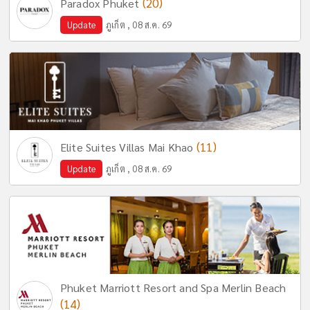
(20)
Paradox Phuket
Update
ภูเก็ต , 08 ส.ค. 69
(11)
Elite Suites Villas Mai Khao
Update
ภูเก็ต , 08 ส.ค. 69
Phuket Marriott Resort and Spa Merlin Beach
(14)