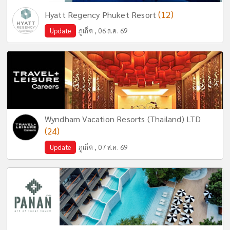
(12)
Hyatt Regency Phuket Resort
Update
ภูเก็ต , 06 ส.ค. 69
Wyndham Vacation Resorts (Thailand) LTD
(24)
Update
ภูเก็ต , 07 ส.ค. 69