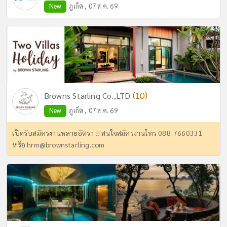
New
ภูเก็ต , 07 ส.ค. 69
(10)
Browns Starling Co.,LTD
New
ภูเก็ต , 07 ส.ค. 69
เปิดรับสมัครงานหลายอัตรา !! สนใจสมัครงานโทร 088-7660331
หรือ
hrm@brownstarling.com