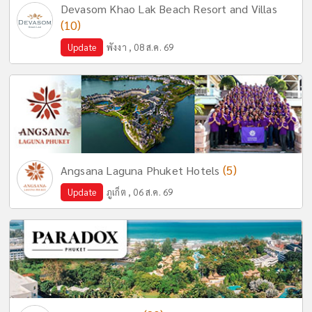
Devasom Khao Lak Beach Resort and Villas
(10)
Update
พังงา , 08 ส.ค. 69
(5)
Angsana Laguna Phuket Hotels
Update
ภูเก็ต , 06 ส.ค. 69