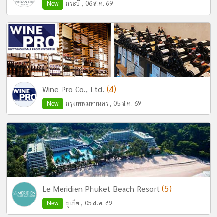
New
กระบี่ , 06 ส.ค. 69
(4)
Wine Pro Co., Ltd.
New
กรุงเทพมหานคร , 05 ส.ค. 69
(5)
Le Meridien Phuket Beach Resort
New
ภูเก็ต , 05 ส.ค. 69