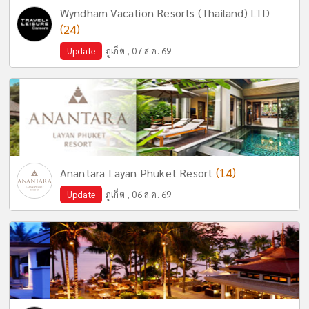
Wyndham Vacation Resorts (Thailand) LTD
(24)
Update
ภูเก็ต , 07 ส.ค. 69
(14)
Anantara Layan Phuket Resort
Update
ภูเก็ต , 06 ส.ค. 69