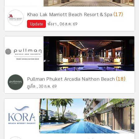
(17)
Khao Lak Marriott Beach Resort & Spa
Update
พังงา , 06 ส.ค. 69
(18)
Pullman Phuket Arcadia Naithon Beach
ภูเก็ต , 30 ก.ค. 69