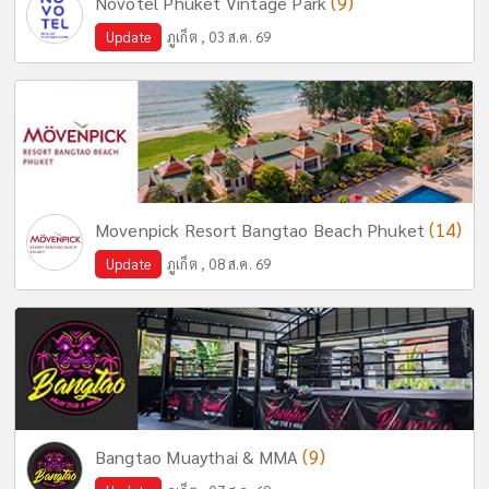
(9)
Novotel Phuket Vintage Park
Update
ภูเก็ต , 03 ส.ค. 69
(14)
Movenpick Resort Bangtao Beach Phuket
Update
ภูเก็ต , 08 ส.ค. 69
(9)
Bangtao Muaythai & MMA