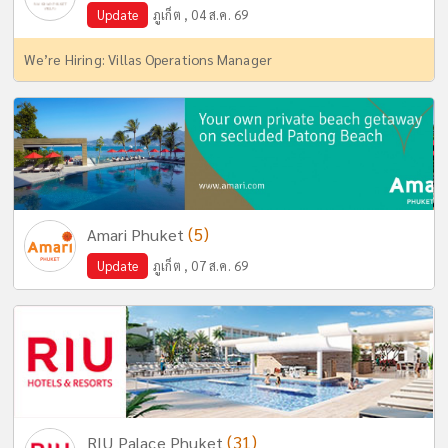
Update
ภูเก็ต , 04 ส.ค. 69
We’re Hiring: Villas Operations Manager
(5)
Amari Phuket
Update
ภูเก็ต , 07 ส.ค. 69
(31)
RIU Palace Phuket