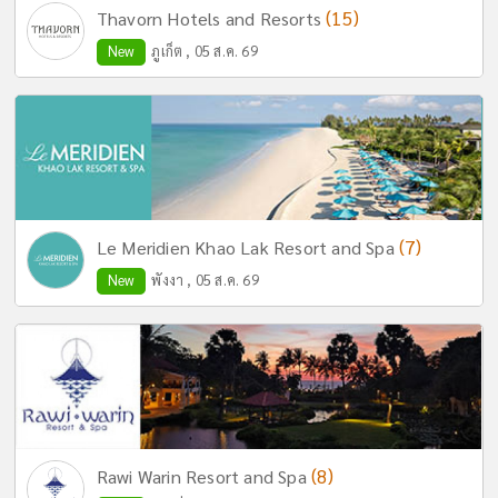
(15)
Thavorn Hotels and Resorts
New
ภูเก็ต , 05 ส.ค. 69
(7)
Le Meridien Khao Lak Resort and Spa
New
พังงา , 05 ส.ค. 69
(8)
Rawi Warin Resort and Spa