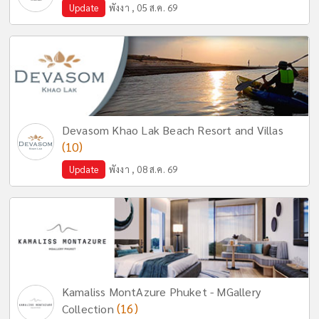
Update
พังงา , 05 ส.ค. 69
Devasom Khao Lak Beach Resort and Villas
(10)
Update
พังงา , 08 ส.ค. 69
Kamaliss MontAzure Phuket - MGallery
(16)
Collection