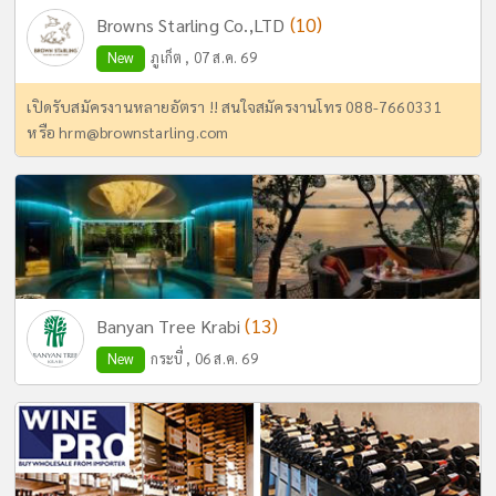
(10)
Browns Starling Co.,LTD
New
ภูเก็ต , 07 ส.ค. 69
เปิดรับสมัครงานหลายอัตรา !! สนใจสมัครงานโทร 088-7660331
หรือ
hrm@brownstarling.com
(13)
Banyan Tree Krabi
New
กระบี่ , 06 ส.ค. 69