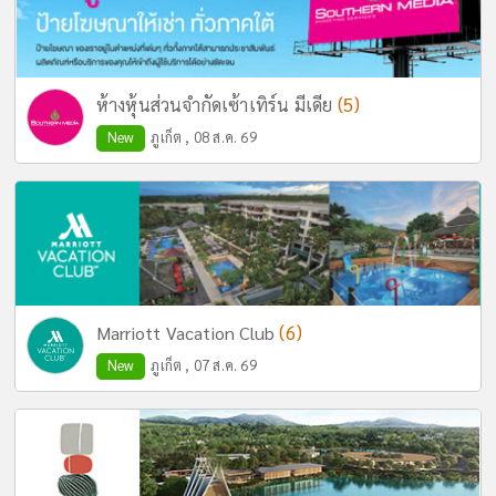
(5)
ห้างหุ้นส่วนจำกัดเซ้าเทิร์น มีเดีย
New
ภูเก็ต , 08 ส.ค. 69
(6)
Marriott Vacation Club
New
ภูเก็ต , 07 ส.ค. 69