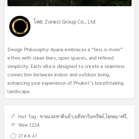
โดย:
Zonezi Group Co., Ltd
Design Philosophy: Ayana embraces a “less is more”
ethos with clean lines, open spaces, and refined
simplicity. Each villa is designed to create a seamless
connection between indoor and outdoor living,
enhancing your experience of Phuket’s breathtaking
landscape.
Hot Tag :
ขายและหาสินค้า
,
อสังหาริมทรัพย์
,
โฆษณาฟรี
,
View 1224
27 ส.ค. 67