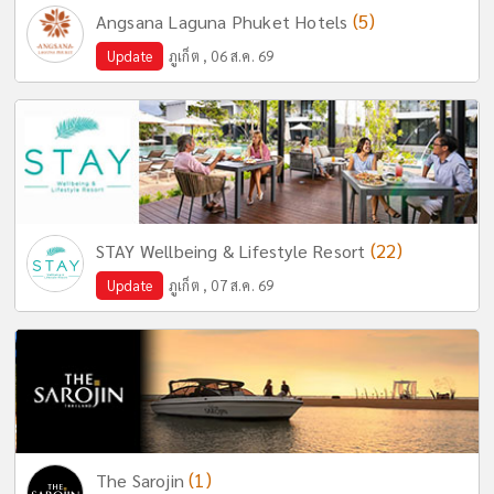
(5)
Angsana Laguna Phuket Hotels
Update
ภูเก็ต , 06 ส.ค. 69
(22)
STAY Wellbeing & Lifestyle Resort
Update
ภูเก็ต , 07 ส.ค. 69
(1)
The Sarojin