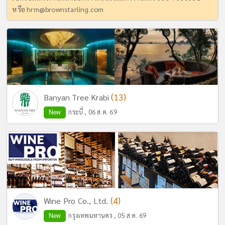
หรือ
hrm@brownstarling.com
(13)
Banyan Tree Krabi
New
กระบี่ , 06 ส.ค. 69
(4)
Wine Pro Co., Ltd.
New
กรุงเทพมหานคร , 05 ส.ค. 69