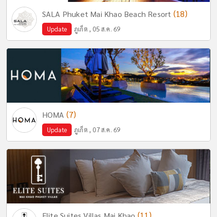
(18)
SALA Phuket Mai Khao Beach Resort
Update
ภูเก็ต , 05 ส.ค. 69
(7)
HOMA
Update
ภูเก็ต , 07 ส.ค. 69
(11)
Elite Suites Villas Mai Khao