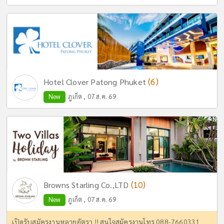
(6)
Hotel Clover Patong Phuket
New
ภูเก็ต , 07 ส.ค. 69
(10)
Browns Starling Co.,LTD
New
ภูเก็ต , 07 ส.ค. 69
เปิดรับสมัครงานหลายอัตรา !! สนใจสมัครงานโทร 088-7660331