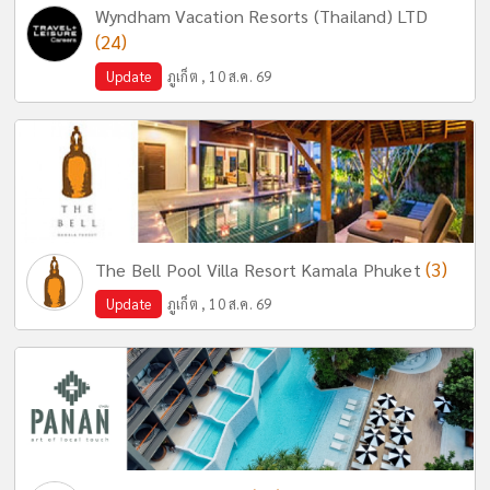
Wyndham Vacation Resorts (Thailand) LTD
(24)
Update
ภูเก็ต , 10 ส.ค. 69
(3)
The Bell Pool Villa Resort Kamala Phuket
Update
ภูเก็ต , 10 ส.ค. 69