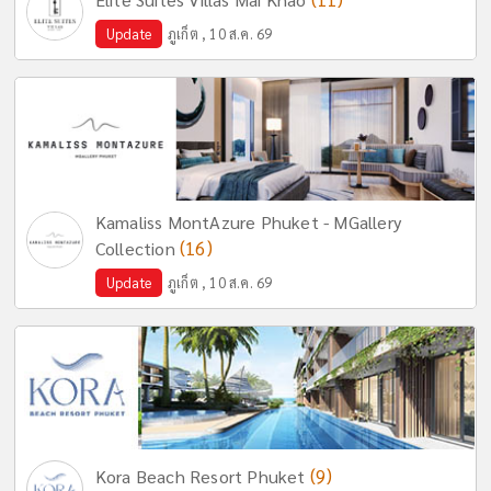
Update
ภูเก็ต , 10 ส.ค. 69
Kamaliss MontAzure Phuket - MGallery
(16)
Collection
Update
ภูเก็ต , 10 ส.ค. 69
(9)
Kora Beach Resort Phuket