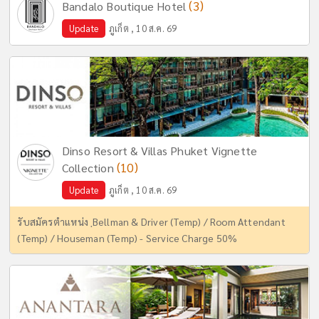
(3)
Bandalo Boutique Hotel
Update
ภูเก็ต , 10 ส.ค. 69
Dinso Resort & Villas Phuket Vignette
(10)
Collection
Update
ภูเก็ต , 10 ส.ค. 69
รับสมัครตำแหน่ง ฺBellman & Driver (Temp) / Room Attendant
(Temp) / Houseman (Temp) - Service Charge 50%