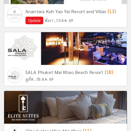
(13)
Anantara Koh Yao Yai Resort and Villas
Update
พังงา , 10 ส.ค. 69
(18)
SALA Phuket Mai Khao Beach Resort
ภูเก็ต , 05 ส.ค. 69
(11)
Elite Suites Villas Mai Khao