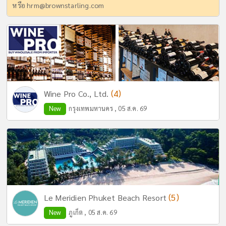
หรือ
hrm@brownstarling.com
(4)
Wine Pro Co., Ltd.
New
กรุงเทพมหานคร , 05 ส.ค. 69
(5)
Le Meridien Phuket Beach Resort
New
ภูเก็ต , 05 ส.ค. 69