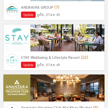
(7)
ANDAKIRA GROUP
Update
ภูเก็ต , 07 ส.ค. 69
(22)
STAY Wellbeing & Lifestyle Resort
Update
ภูเก็ต , 07 ส.ค. 69
(9)
Anantara Vacation Club Mai Khao Phuket