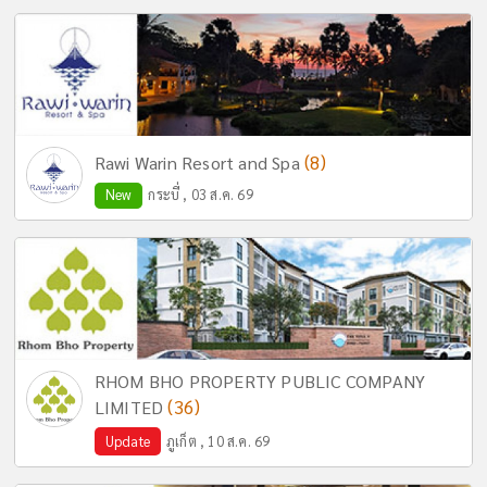
(8)
Rawi Warin Resort and Spa
New
กระบี่ , 03 ส.ค. 69
RHOM BHO PROPERTY PUBLIC COMPANY
(36)
LIMITED
Update
ภูเก็ต , 10 ส.ค. 69