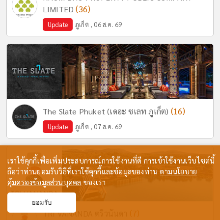
(36)
LIMITED
Update
ภูเก็ต , 06 ส.ค. 69
(16)
The Slate Phuket (เดอะ ซเลท ภูเก็ต)
Update
ภูเก็ต , 07 ส.ค. 69
เราใช้คุกกี้เพื่อเพิ่มประสบการณ์การใช้งานที่ดี การเข้าใช้งานเว็บไซต์นี้
ถือว่าท่านยอมรับวิธีที่เราใช้คุกกี้และข้อมูลของท่าน
ตามนโยบาย
คุ้มครองข้อมูลส่วนบุคคล
ของเรา
ยอมรับ
(7)
TRI VANANDA ตรีวนันดา