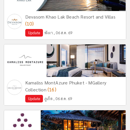
Devasom Khao Lak Beach Resort and Villas
(10)
Update
พังงา , 06 ส.ค. 69
Kamaliss MontAzure Phuket - MGallery
(16)
Collection
Update
ภูเก็ต , 06 ส.ค. 69