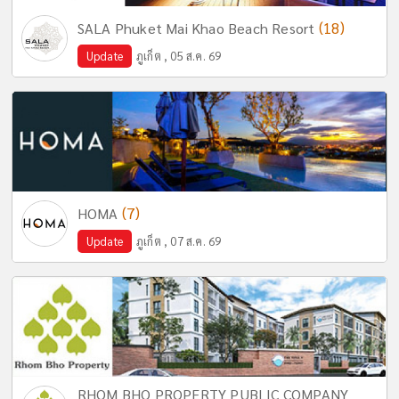
(18)
SALA Phuket Mai Khao Beach Resort
Update
ภูเก็ต , 05 ส.ค. 69
(7)
HOMA
Update
ภูเก็ต , 07 ส.ค. 69
RHOM BHO PROPERTY PUBLIC COMPANY