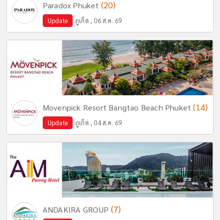
(20)
Paradox Phuket
Update
ภูเก็ต , 06 ส.ค. 69
(14)
Movenpick Resort Bangtao Beach Phuket
Update
ภูเก็ต , 04 ส.ค. 69
(7)
ANDAKIRA GROUP