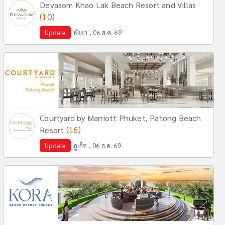
Devasom Khao Lak Beach Resort and Villas
(10)
Update
พังงา , 06 ส.ค. 69
Courtyard by Marriott Phuket, Patong Beach
(16)
Resort
Update
ภูเก็ต , 06 ส.ค. 69