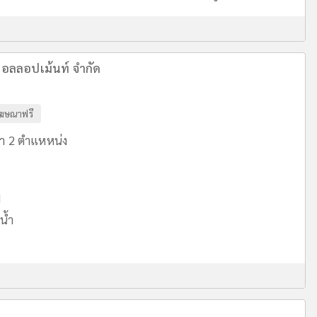
ีวอลลอปเม้นท์ จำกัด
ฆษณาฟรี
้ำ 2 ตำแหหน่ง
ป
น้ำ