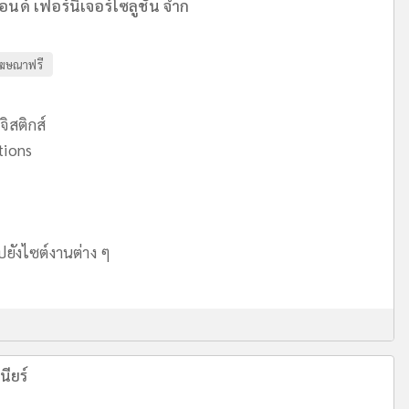
อนด์ เฟอร์นิเจอร์โซลูชั่น จำก
ฆษณาฟรี
ิสติกส์
tions
ปยังไซต์งานต่าง ๆ
นียร์