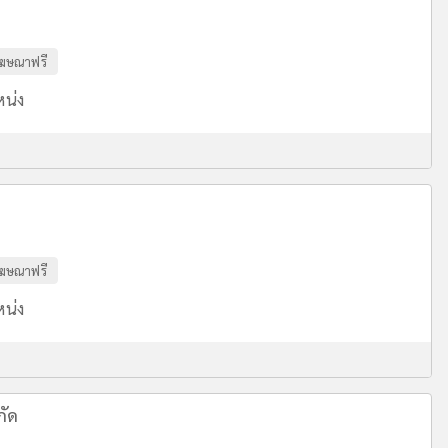
ฆษณาฟรี
หน่ง
ฆษณาฟรี
หน่ง
กัด