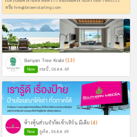
เปิดรับสมัครงานหลายอัตรา !! สนใจสมัครงานโทร 088-7660331
หรือ
hrm@brownstarling.com
(13)
Banyan Tree Krabi
New
กระบี่ , 06 ส.ค. 69
(4)
ห้างหุ้นส่วนจำกัดเซ้าเทิร์น มีเดีย
New
ภูเก็ต , 06 ส.ค. 69