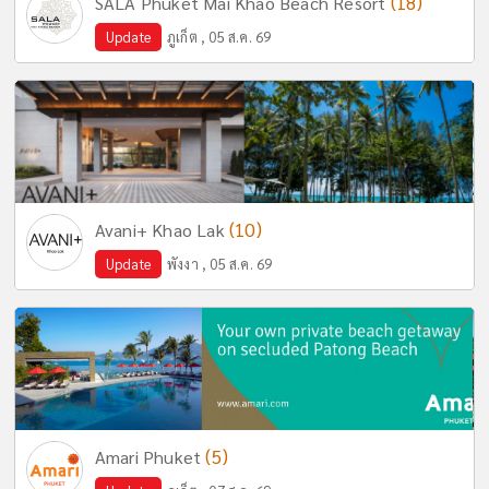
(18)
SALA Phuket Mai Khao Beach Resort
Update
ภูเก็ต , 05 ส.ค. 69
(10)
Avani+ Khao Lak
Update
พังงา , 05 ส.ค. 69
(5)
Amari Phuket