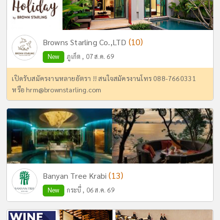
(10)
Browns Starling Co.,LTD
New
ภูเก็ต , 07 ส.ค. 69
เปิดรับสมัครงานหลายอัตรา !! สนใจสมัครงานโทร 088-7660331
หรือ
hrm@brownstarling.com
(13)
Banyan Tree Krabi
New
กระบี่ , 06 ส.ค. 69