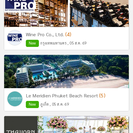
(4)
Wine Pro Co., Ltd.
New
กรุงเทพมหานคร , 05 ส.ค. 69
(5)
Le Meridien Phuket Beach Resort
New
ภูเก็ต , 05 ส.ค. 69