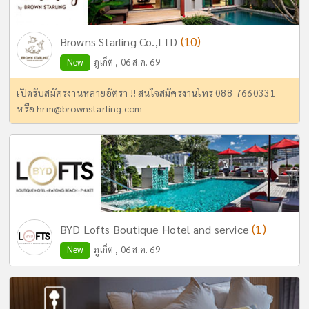
(10)
Browns Starling Co.,LTD
New
ภูเก็ต , 06 ส.ค. 69
เปิดรับสมัครงานหลายอัตรา !! สนใจสมัครงานโทร 088-7660331
หรือ
hrm@brownstarling.com
(1)
BYD Lofts Boutique Hotel and service
New
ภูเก็ต , 06 ส.ค. 69