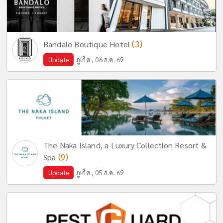
(3)
Bandalo Boutique Hotel
Update
ภูเก็ต , 06 ส.ค. 69
The Naka Island, a Luxury Collection Resort &
(9)
Spa
Update
ภูเก็ต , 05 ส.ค. 69