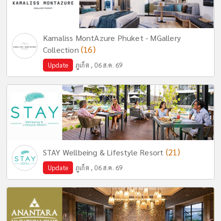
Kamaliss MontAzure Phuket - MGallery
(16)
Collection
Update
ภูเก็ต , 06 ส.ค. 69
(21)
STAY Wellbeing & Lifestyle Resort
Update
ภูเก็ต , 06 ส.ค. 69