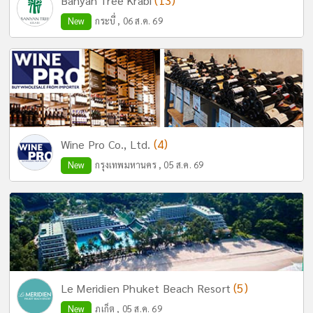
(13)
Banyan Tree Krabi
New
กระบี่ , 06 ส.ค. 69
(4)
Wine Pro Co., Ltd.
New
กรุงเทพมหานคร , 05 ส.ค. 69
(5)
Le Meridien Phuket Beach Resort
New
ภูเก็ต , 05 ส.ค. 69