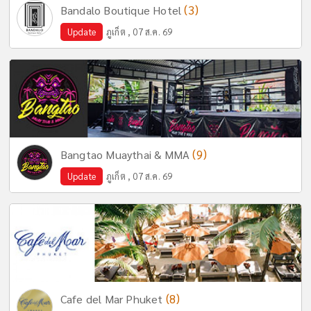
(3)
Bandalo Boutique Hotel
Update
ภูเก็ต , 07 ส.ค. 69
(9)
Bangtao Muaythai & MMA
Update
ภูเก็ต , 07 ส.ค. 69
(8)
Cafe del Mar Phuket