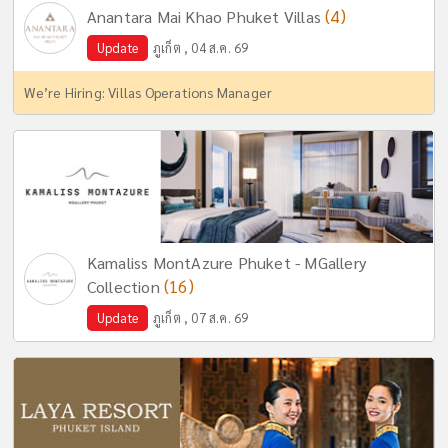
(4)
Anantara Mai Khao Phuket Villas
Update
ภูเก็ต , 04 ส.ค. 69
We’re Hiring: Villas Operations Manager
Kamaliss MontAzure Phuket - MGallery
(16)
Collection
Update
ภูเก็ต , 07 ส.ค. 69