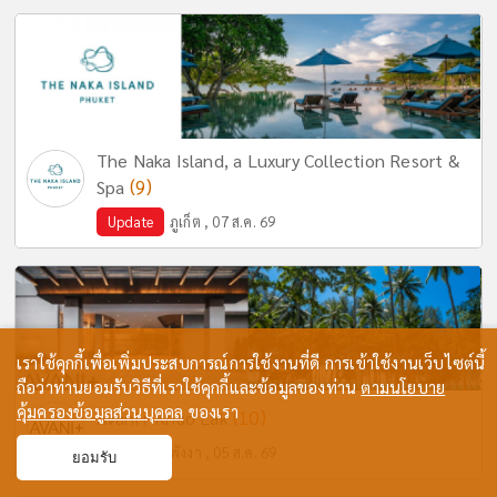
The Naka Island, a Luxury Collection Resort &
(9)
Spa
Update
ภูเก็ต , 07 ส.ค. 69
เราใช้คุกกี้เพื่อเพิ่มประสบการณ์การใช้งานที่ดี การเข้าใช้งานเว็บไซต์นี้
ถือว่าท่านยอมรับวิธีที่เราใช้คุกกี้และข้อมูลของท่าน
ตามนโยบาย
คุ้มครองข้อมูลส่วนบุคคล
ของเรา
(10)
Avani+ Khao Lak
Update
พังงา , 05 ส.ค. 69
ยอมรับ