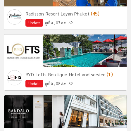
(45)
Radisson Resort Layan Phuket
Update
ภูเก็ต , 07 ส.ค. 69
(1)
BYD Lofts Boutique Hotel and service
Update
ภูเก็ต , 08 ส.ค. 69