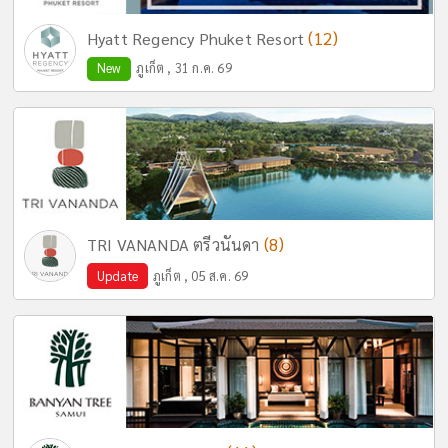
(12)
Hyatt Regency Phuket Resort
New
ภูเก็ต , 31 ก.ค. 69
(8)
TRI VANANDA ตรีวนันดา
Update
ภูเก็ต , 05 ส.ค. 69