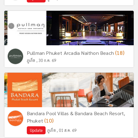
(18)
Pullman Phuket Arcadia Naithon Beach
ภูเก็ต , 30 ก.ค. 69
Bandara Pool Villas & Bandara Beach Resort,
(10)
Phuket
Update
ภูเก็ต , 01 ส.ค. 69