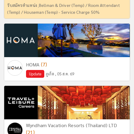
รับสมัครตำแหน่ง ฺBellman & Driver (Temp) / Room Attendant
(Temp) / Houseman (Temp) - Service Charge 50%
(7)
HOMA
Update
ภูเก็ต , 05 ส.ค. 69
Wyndham Vacation Resorts (Thailand) LTD
(21)