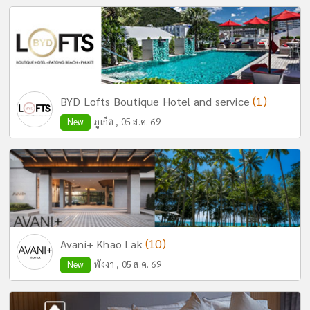
(1)
BYD Lofts Boutique Hotel and service
New
ภูเก็ต , 05 ส.ค. 69
(10)
Avani+ Khao Lak
New
พังงา , 05 ส.ค. 69