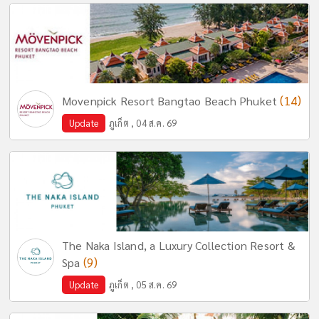
(14)
Movenpick Resort Bangtao Beach Phuket
Update
ภูเก็ต , 04 ส.ค. 69
The Naka Island, a Luxury Collection Resort &
(9)
Spa
Update
ภูเก็ต , 05 ส.ค. 69