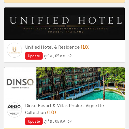
(10)
Unified Hotel & Residence
Update
ภูเก็ต , 05 ส.ค. 69
Dinso Resort & Villas Phuket Vignette
(10)
Collection
Update
ภูเก็ต , 05 ส.ค. 69