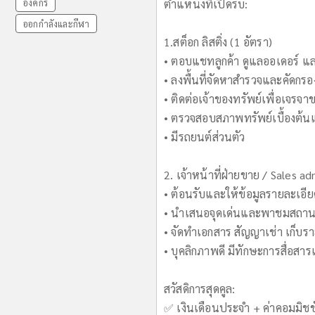
องค์กร
ตำแหน่งที่เปิดรับ:
ออกกำลังและกีฬา
1.สต็อก ลิสติ่ง (1 อัตรา)
• ตอบแชทลูกค้า ดูแลออเดอร์ แล
• ลงพื้นที่จัดหาสำรวจและคัดกรอง
• ติดต่อเจ้าของทรัพย์เพื่อเจร
• ตรวจสอบสภาพทรัพย์เบื้องต้นแ
• มีรถยนต์ส่วนตัว
2. เจ้าหน้าที่ฝ่ายขาย / Sales ad
• ต้อนรับและให้ข้อมูลรายละเอีย
• นำเสนอจุดเด่นและพาชมสถานที
• จัดทำเอกสาร สัญญาเช่า เก็บรา
• บุคลิกภาพดี มีทักษะการสื่อสา
สวัสดิการสุดคูล:
✅ เงินเดือนประจำ + ค่าคอมมิชชั