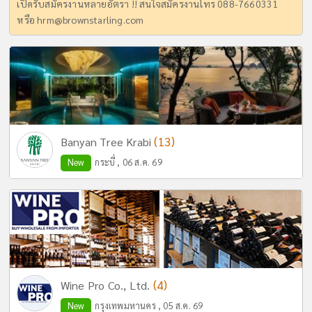
เปิดรับสมัครงานหลายอัตรา !! สนใจสมัครงานโทร 088-7660331
หรือ
hrm@brownstarling.com
(13)
Banyan Tree Krabi
New
กระบี่ , 06 ส.ค. 69
(4)
Wine Pro Co., Ltd.
New
กรุงเทพมหานคร , 05 ส.ค. 69