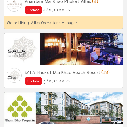
(4)
Anantara Mai Khao Phuket Villas
Update
ภูเก็ต , 04 ส.ค. 69
We’re Hiring: Villas Operations Manager
(18)
SALA Phuket Mai Khao Beach Resort
Update
ภูเก็ต , 05 ส.ค. 69