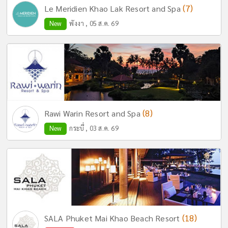
(7)
Le Meridien Khao Lak Resort and Spa
New
พังงา , 05 ส.ค. 69
(8)
Rawi Warin Resort and Spa
New
กระบี่ , 03 ส.ค. 69
(18)
SALA Phuket Mai Khao Beach Resort