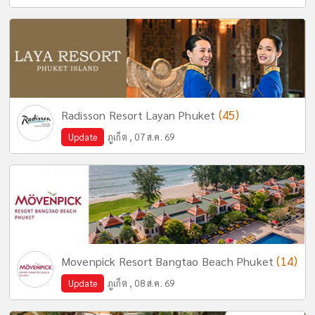
(45)
Radisson Resort Layan Phuket
Update
ภูเก็ต , 07 ส.ค. 69
(14)
Movenpick Resort Bangtao Beach Phuket
Update
ภูเก็ต , 08 ส.ค. 69