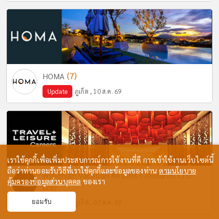
(7)
HOMA
Update
ภูเก็ต , 10 ส.ค. 69
เราใช้คุกกี้เพื่อเพิ่มประสบการณ์การใช้งานที่ดี การเข้าใช้งานเว็บไซต์นี้
ถือว่าท่านยอมรับวิธีที่เราใช้คุกกี้และข้อมูลของท่าน
ตามนโยบาย
Wyndham Vacation Resorts (Thailand) LTD
คุ้มครองข้อมูลส่วนบุคคล
ของเรา
(24)
Update
ภูเก็ต , 07 ส.ค. 69
ยอมรับ